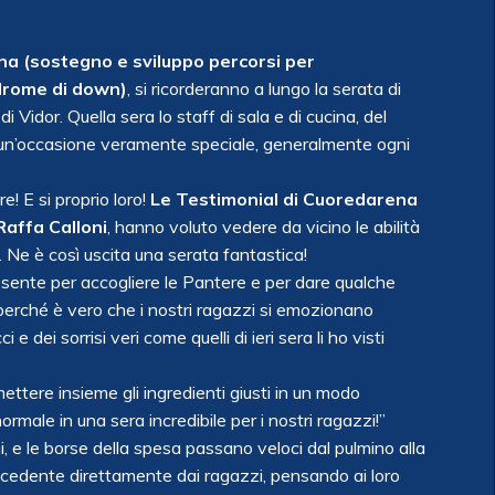
ana (sostegno e sviluppo percorsi per
ndrome di down)
, si ricorderanno a lungo la serata di
 Vidor. Quella sera lo staff di sala e di cucina, del
per un’occasione veramente speciale, generalmente ogni
e! E si proprio loro!
Le Testimonial di Cuoredarena
Raffa Calloni
, hanno voluto vedere da vicino le abilità
oli. Ne è così uscita una serata fantastica!
resente per accogliere le Pantere e per dare qualche
perché è vero che i nostri ragazzi si emozionano
 dei sorrisi veri come quelli di ieri sera li ho visti
ttere insieme gli ingredienti giusti in un modo
normale in una sera
incredibile per i nostri ragazzi!”
i, e le borse della spesa passano veloci dal pulmino alla
precedente direttamente dai ragazzi, pensando ai loro