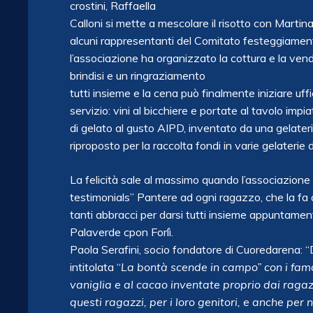
crostini, Raffaella
Calloni si mette a mescolare il risotto con Martina
alcuni rappresentanti del Comitato festeggiamen
l’associazione ha organizzato la cottura e la vend
brindisi e un ringraziamento
tutti insieme e la cena può finalmente iniziare uffic
servizio: vini al bicchiere e portate al tavolo impi
di gelato al gusto AIPD, inventato da una gelater
riproposto per la raccolta fondi in varie gelaterie 
La felicità sale al massimo quando l’associazione
testimonials” Pantere ad ogni ragazzo, che la fa a
tanti abbracci per darsi tutti insieme appuntamen
Palaverde cpon Forlì.
Paola Serafini, socio fondatore di Cuoredarena: “
intitolata “
La bontà scende in campo” con i famosi 
vaniglia e al cacao inventate proprio dai ragaz
questi ragazzi, per i loro genitori, e anche per