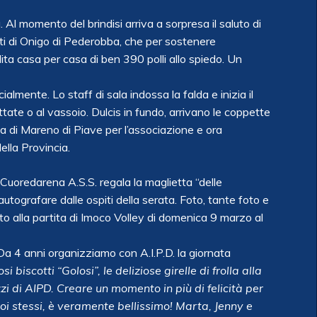
. Al momento del brindisi arriva a sorpresa il saluto di
ti di Onigo di Pederobba, che per sostenere
ita casa per casa di ben 390 polli allo spiedo. Un
ialmente. Lo staff di sala indossa la falda e inizia il
attate o al vassoio. Dulcis in fundo, arrivano le coppette
ia di Mareno di Piave per l’associazione e ora
della Provincia.
 Cuoredarena A.S.S. regala la maglietta “delle
utografare dalle ospiti della serata. Foto, tante foto e
to alla partita di Imoco Volley di domenica 9 marzo al
Da 4 anni organizziamo con A.I.P.D. la giornata
biscotti “Golosi”, le deliziose girelle di frolla alla
zi di AIPD. Creare un momento in più di felicità per
 noi stessi, è veramente bellissimo! Marta, Jenny e