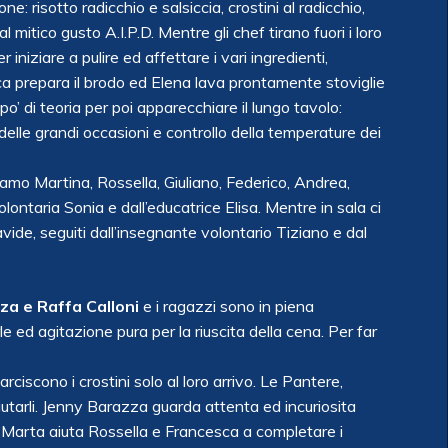
ne: risotto radicchio e salsiccia, crostini al radicchio,
al mitico gusto A.I.P.D. Mentre gli chef tirano fuori i loro
per iniziare a pulire ed affettare i vari ingredienti,
esca prepara il brodo ed Elena lava prontamente stoviglie
 po’ di teoria per poi apparecchiare il lungo tavolo:
 delle grandi occasioni e controllo della temperature dei
viamo Martina, Rossella, Giuliano, Federico, Andrea,
lontaria Sonia e dall’educatrice Elisa. Mentre in sala ci
vide, seguiti dall’insegnante volontario Tiziano e dal
za e Raffa Calloni
e i ragazzi sono in piena
rle ed agitazione pura per la riuscita della cena. Per far
 farciscono i crostini solo al loro arrivo. Le Pantere,
utarli. Jenny Barazza guarda attenta ed incuriosita
 Marta aiuta Rossella e Francesca a completare i