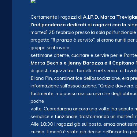
Certamente i ragazzi di
A.I.P.D. Marca Trevigi
l’indipendenza dedicati ai ragazzi con la si
martedì 25 febbraio presso la sala polifunzionale di
progetto
“Il pranzo è servito”
, si erano riuniti 
gruppo si ritrova a
settimane alterne, cucinare e servire per le Panter
Marta Bechis e Jenny Barazza e il Capitano 
di questi ragazzi tra i fornelli e nel servire ai tav
Eliana Pin, coordinatrice dell’associazione, era p
informazione sull’associazione: “Grazie davvero, 
facilmente, ma posso assicurarvi che degli abbracci e
poche
volte. Cuoredarena ancora una volta, ha saputo me
semplice e funzionale, trasformando un martedì 
Alle 18:30 i ragazzi già sul posto, emozionatissim
cucina. Il menù è stato già deciso nell’incontro 