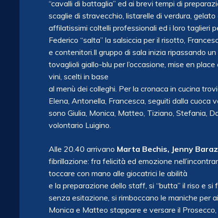
“cavalli di battaglia” ed ai brevi tempi di preparazio
scaglie di stravecchio, listarelle di verdura, gelato 
affilatissimi coltelli professionali ed i loro taglieri 
Federico “salta” la salsiccia per il risotto, Franc
e contenitori.Il gruppo di sala inizia ripassando un
tovaglioli giallo-blu per l’occasione, mise en place
vini, scelti in base
al menù dei colleghi. Per la cronaca in cucina tro
Elena, Antonella, Francesca, seguiti dalla cuoca vo
sono Giulia, Monica, Matteo, Tiziano, Stefania, Da
volontario Luigino.
Alle 20.40 arrivano
Marta Bechis, Jenny Baraz
fibrillazione: fra felicità ed emozione nell’incontra
toccare con mano alle giocatrici le abilità
e la preparazione dello staff, si “butta” il riso e si
senza esitazione, si rimboccano le maniche per ai
Monica e Matteo stappare e versare il Prosecco,