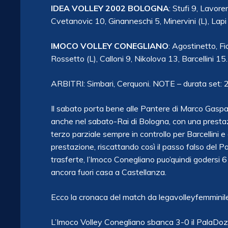
IDEA VOLLEY 2002 BOLOGNA
: Stufi 9, Lavore
Cvetanovic 10, Ginanneschi 5, Minervini (L), Lapi 
IMOCO VOLLEY CONEGLIANO
: Agostinetto, F
Rossetto (L), Calloni 9, Nikolova 13, Barcellini 15
ARBITRI: Simbari, Cerquoni. NOTE – durata set: 29′
Il sabato porta bene alle Pantere di Marco Gaspa
anche nel sabato-Rai di Bologna, con una prestazi
terzo parziale sempre in controllo per Barcellini 
prestazione, riscattando così il passo falso del
trasferte, l’Imoco Conegliano puo’quindi godersi 6 
ancora fuori casa a Castellanza.
Ecco la cronaca del match da legavolleyfemminile.it
L’Imoco
Volley Conegliano sbanca 3-0 il PalaDozz