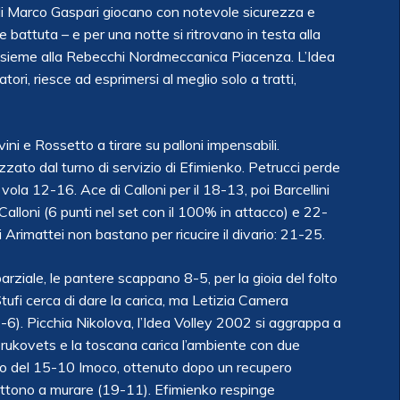
e di Marco Gaspari giocano con notevole sicurezza e
 e battuta – e per una notte si ritrovano in testa alla
 insieme alla Rebecchi Nordmeccanica Piacenza. L’Idea
i, riesce ad esprimersi al meglio solo a tratti,
ini e Rossetto a tirare su palloni impensabili.
ezzato dal turno di servizio di Efimienko. Petrucci perde
vola 12-16. Ace di Calloni per il 18-13, poi Barcellini
Calloni (6 punti nel set con il 100% in attacco) e 22-
i Arimattei non bastano per ricucire il divario: 21-25.
rziale, le pantere scappano 8-5, per la gioia del folto
Stufi cerca di dare la carica, ma Letizia Camera
1-6). Picchia Nikolova, l’Idea Volley 2002 si aggrappa a
rukovets e la toscana carica l’ambiente con due
to del 15-10 Imoco, ottenuto dopo un recupero
 mettono a murare (19-11). Efimienko respinge