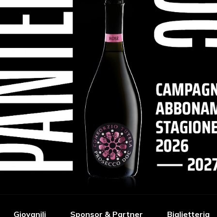
Giovanili
Sponsor & Partner
Biglietteria