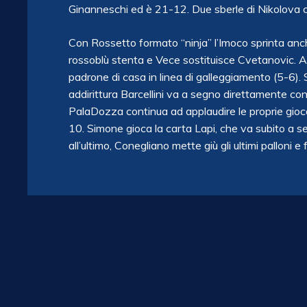
Ginanneschi ed è 21-12. Due sberle di Nikolova 
Con Rossetto formato “ninja” l’Imoco sprinta anche 
rossoblù stenta e Vece sostituisce Cvetanovic. Arim
padrone di casa in linea di galleggiamento (5-6). So
addirittura Barcellini va a segno direttamente co
PalaDozza continua ad applaudire le proprie giocatr
10. Simone gioca la carta Lapi, che va subito a se
all’ultimo, Conegliano mette giù gli ultimi palloni e