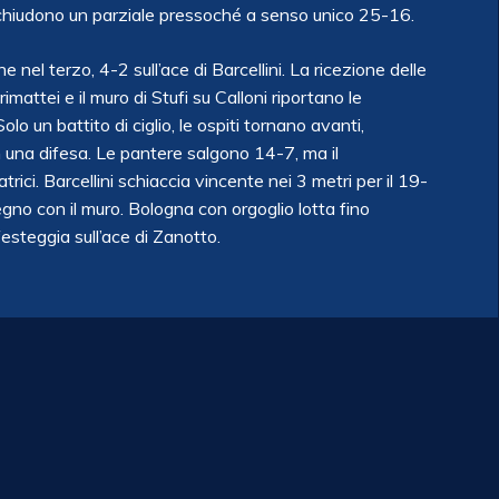
chiudono un parziale pressoché a senso unico 25-16.
nel terzo, 4-2 sull’ace di Barcellini. La ricezione delle
attei e il muro di Stufi su Calloni riportano le
lo un battito di ciglio, le ospiti tornano avanti,
n una difesa. Le pantere salgono 14-7, ma il
ici. Barcellini schiaccia vincente nei 3 metri per il 19-
gno con il muro. Bologna con orgoglio lotta fino
 festeggia sull’ace di Zanotto.