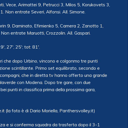
nti, Vece, Arimattei 9, Petrucci 3, Milos 5, Korukovets 3,
1. Non entrate Severi, Alfonsi. All. Simone.
iorin 9, Daminato, Efimienko 5, Camera 2, Zanotto 1,
. Non entrate Maruotti, Crozzolin. All. Gaspari.
, 27′, 25′; tot: 81′.
ri che dopo Urbino, vincono e colgonmo tre punti
one scintillante. Primo set equilibrato, secondo e
e compagni, che in diretta tv hanno offerto una grande
 Palaverde con Modena. Dopo tre gare, con due
bei punti in classifica prima della prossima gara,
 (la foto è di Dario Moriella, Panthersvolley.it)
a e si conferma squadra da trasferta dopo il 3-1