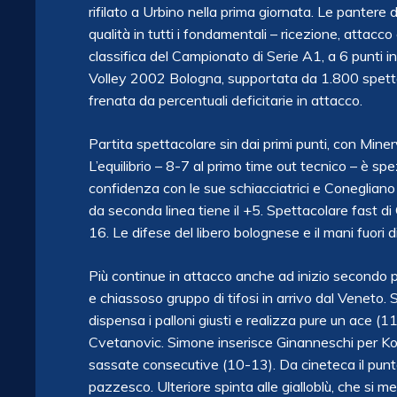
rifilato a Urbino nella prima giornata. Le panter
qualità in tutti i fondamentali – ricezione, attacco
classifica del Campionato di Serie A1, a 6 punti
Volley 2002 Bologna, supportata da 1.800 spettator
frenata da percentuali deficitarie in attacco.
Partita spettacolare sin dai primi punti, con Minerv
L’equilibrio – 8-7 al primo time out tecnico – è sp
confidenza con le sue schiacciatrici e Conegliano 
da seconda linea tiene il +5. Spettacolare fast di 
16. Le difese del libero bolognese e il mani fuori d
Più continue in attacco anche ad inizio secondo pa
e chiassoso gruppo di tifosi in arrivo dal Veneto. 
dispensa i palloni giusti e realizza pure un ace (1
Cvetanovic. Simone inserisce Ginanneschi per Ko
sassate consecutive (10-13). Da cineteca il pun
pazzesco. Ulteriore spinta alle gialloblù, che si