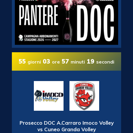
55
03
57
18
giorni
ore
minuti
secondi
Prosecco DOC A.Carraro Imoco Volley
vs Cuneo Granda Volley