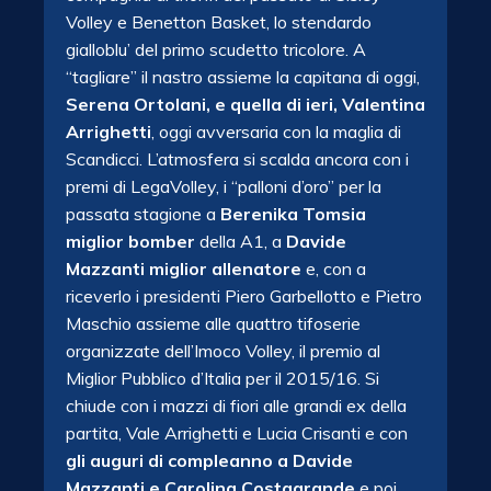
Volley e Benetton Basket, lo stendardo
gialloblu’ del primo scudetto tricolore. A
“tagliare” il nastro assieme la capitana di oggi,
Serena Ortolani, e quella di ieri, Valentina
Arrighetti
, oggi avversaria con la maglia di
Scandicci. L’atmosfera si scalda ancora con i
premi di LegaVolley, i “palloni d’oro” per la
passata stagione a
Berenika Tomsia
miglior bomber
della A1, a
Davide
Mazzanti miglior allenatore
e, con a
riceverlo i presidenti Piero Garbellotto e Pietro
Maschio assieme alle quattro tifoserie
organizzate dell’Imoco Volley, il premio al
Miglior Pubblico d’Italia per il 2015/16. Si
chiude con i mazzi di fiori alle grandi ex della
partita, Vale Arrighetti e Lucia Crisanti e con
gli auguri di compleanno a Davide
Mazzanti e Carolina Costagrande
e poi