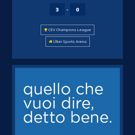
3
-
0
CEV Champions League
Ülker Sports Arena