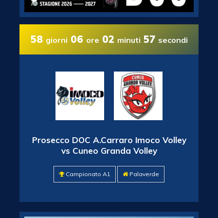
58
06
02
56
giorni
ore
minuti
secondi
Prosecco DOC A.Carraro Imoco Volley
vs Cuneo Granda Volley
Campionato A1
Palaverde