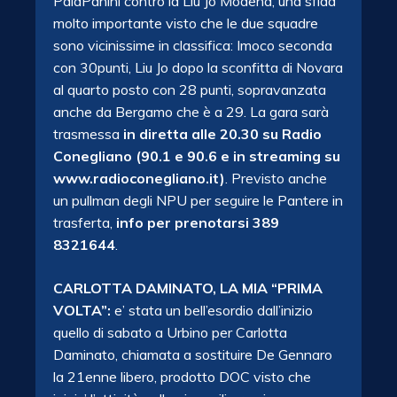
PalaPanini contro la Liu Jo Modena, una sfida
molto importante visto che le due squadre
sono vicinissime in classifica: Imoco seconda
con 30punti, Liu Jo dopo la sconfitta di Novara
al quarto posto con 28 punti, sopravanzata
anche da Bergamo che è a 29. La gara sarà
trasmessa
in diretta alle 20.30 su Radio
Conegliano (90.1 e 90.6 e in streaming su
www.radioconegliano.it)
. Previsto anche
un pullman degli NPU per seguire le Pantere in
trasferta,
info per prenotarsi 389
8321644
.
CARLOTTA DAMINATO, LA MIA “PRIMA
VOLTA”:
e’ stata un bell’esordio dall’inizio
quello di sabato a Urbino per Carlotta
Daminato, chiamata a sostituire De Gennaro
la 21enne libero, prodotto DOC visto che