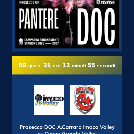
58
21
12
54
giorni
ore
minuti
secondi
Prosecco DOC A.Carraro Imoco Volley
vs Cuneo Granda Volley