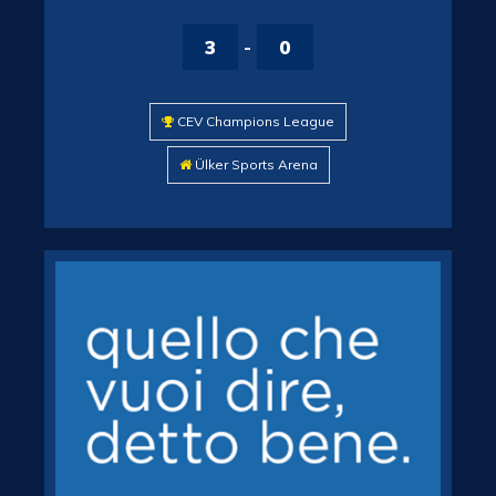
3
-
0
CEV Champions League
Ülker Sports Arena