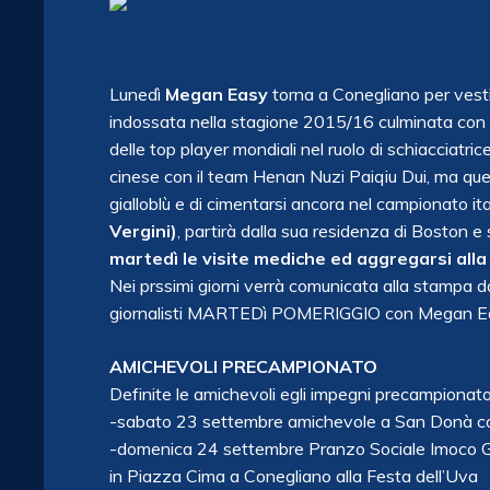
Lunedì
Megan Easy
torna a Conegliano per vestir
indossata nella stagione 2015/16 culminata con l
delle top player mondiali nel ruolo di schiacciatr
cinese con il team Henan Nuzi Paiqiu Dui, ma que
gialloblù e di cimentarsi ancora nel campionato it
Vergini)
, partirà dalla sua residenza di Boston e
martedì le visite mediche ed aggregarsi alla
Nei prssimi giorni verrà comunicata alla stampa da
giornalisti MARTEDì POMERIGGIO con Megan Ea
AMICHEVOLI PRECAMPIONATO
Definite le amichevoli egli impegni precampionato
-sabato 23 settembre amichevole a San Donà c
-domenica 24 settembre Pranzo Sociale Imoco Gro
in Piazza Cima a Conegliano alla Festa dell’Uva