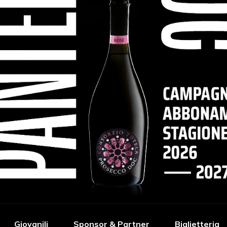
Giovanili
Sponsor & Partner
Biglietteria