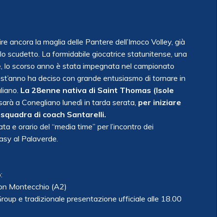
e ancora la maglia delle Pantere dell’Imoco Volley, già
o scudetto. La formidabile giocatrice statunitense, una
ice, lo scorso anno è stata impegnata nel campionato
st’anno ha deciso con grande entusiasmo di tornare in
aliano.
La 28enne nativa di Saint Thomas (Isole
 sarà a Conegliano lunedì in tarda serata,
per iniziare
 squadra di coach Santarelli.
ta e orario del “media time” per l’incontro dei
sy al Palaverde.
:
on Montecchio (A2)
up e tradizionale presentazione ufficiale alle 18.00