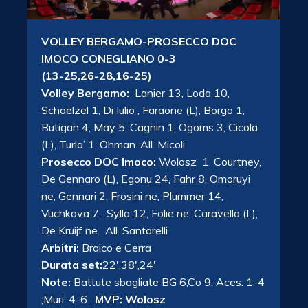
VOLLEY BERGAMO-PROSECCO DOC
IMOCO CONEGLIANO 0-3
(13-25,26-28,16-25)
Volley Bergamo:
Lanier 13, Loda 10,
Schoelzel 1, Di Iulio , Faraone (L), Borgo 1,
Butigan 4, May 5, Cagnin 1, Ogoms 3, Cicola
(L), Turla’ 1, Ohman. All. Micoli.
Prosecco DOC Imoco:
Wolosz 1, Courtney,
De Gennaro (L), Egonu 24, Fahr 8, Omoruyi
ne, Gennari 2, Frosini ne, Plummer 14,
Vuchkova 7, Sylla 12, Folie ne, Caravello (L),
De Kruijf ne. All. Santarelli
Arbitri:
Braico e Cerra
Durata set:
22′,38′,24′
Note:
Battute sbagliate BG 6,Co 9; Aces: 1-4
;Muri: 4-6 .
MVP: Wolosz