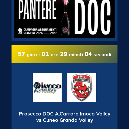
57
01
29
03
giorni
ore
minuti
secondi
Prosecco DOC A.Carraro Imoco Volley
vs Cuneo Granda Volley