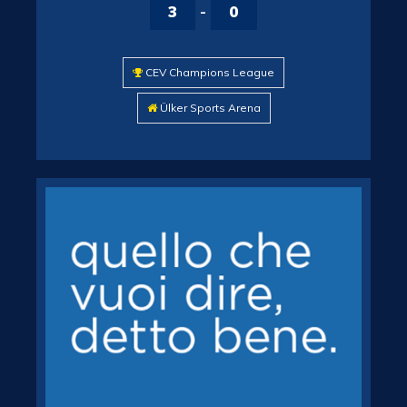
3
-
0
CEV Champions League
Ülker Sports Arena