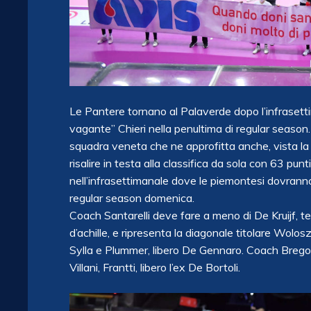
Le Pantere tornano al Palaverde dopo l’infraset
vagante” Chieri nella penultima di regular season.
squadra veneta che ne approfitta anche, vista la
risalire in testa alla classifica da sola con 63 punt
nell’infrasettimanale dove le piemontesi dovranno 
regular season domenica.
Coach Santarelli deve fare a meno di De Kruijf, t
d’achille, e ripresenta la diagonale titolare Wolo
Sylla e Plummer, libero De Gennaro. Coach Breg
Villani, Frantti, libero l’ex De Bortoli.