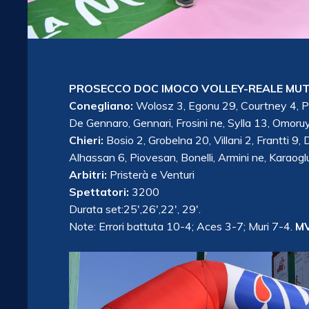
PROSECCO DOC IMOCO VOLLEY-REALE MUT
Conegliano:
Wolosz 3, Egonu 29, Courtney 4, Pl
De Gennaro, Gennari, Frosini ne, Sylla 13, Omoruyi ,
Chieri:
Bosio 2, Grobelna 20, Villani 2, Frantti 9
Alhassan 6, Piovesan, Bonelli, Armini ne, Karaoglu
Arbitri:
Pristerà e Venturi
Spettatori:
3200
Durata set:25′,26′,22′, 29′.
Note: Errori battuta 10-4; Aces 3-7; Muri 7-4.
MV