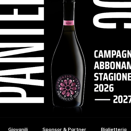
Giovanili
Sponsor & Partner
Biglietteria