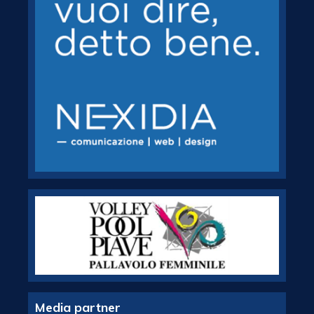
Media partner