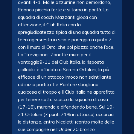
avanti 4-1. Ma le azzurrine non demordono,
Egonou picchia forte e si torna in parità. La
squadra di coach Mazzanti gioca con
attenzione, il Club Italia con la
spregiudicatezza tipica di una squadra tutta di
teen agersresta in scia e pareggia a quota 7
con il muro di Orro, che poi piazza anche l’ace.
La “trevigiana” Zanette mura per il
vantaggio9-11 del Club Italia, la risposta
gialloblu’ è affidata a Serena Ortolani, la più
efficace di un attacco Imoco non scintillante
ad inizio partita. Le Pantere sbagliano
qualcosa di troppo e il Club Italia ne approfitta
per tenere sotto scacco la squadra di casa
(17-18), murando e difendendo bene. Sul 19-
21 Ortolani (7 punti 71% in attacco) accorcia
le distanze, entra Nicoletti (contro molte delle
sue compagne nell’Under 20 bronzo