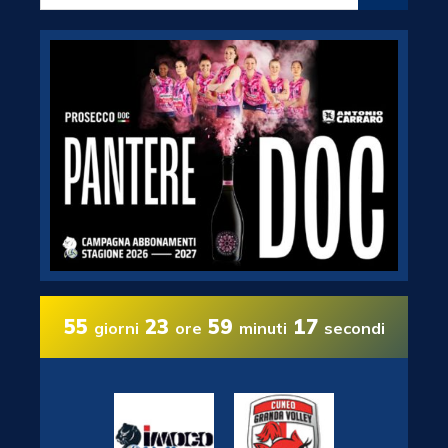
55
23
59
16
giorni
ore
minuti
secondi