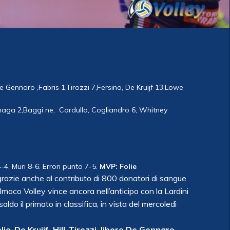
De Gennaro ,Fabris 1,Tirozzi 7,Fersino, De Kruijf 13,Lowe
naga 2,Baggi ne, Cardullo, Cogliandro 6, Whitney
4. Muri 8-6. Errori punto 7-5.
MVP: Folie
 grazie anche al contributo di 800 donatori di sangue
l’Imoco Volley vince ancora nell’anticipo con la Lardini
do il primato in classifica, in vista del mercoledì
e-De Kruijf, Hill-Tirozzi, libero De Gennaro
.