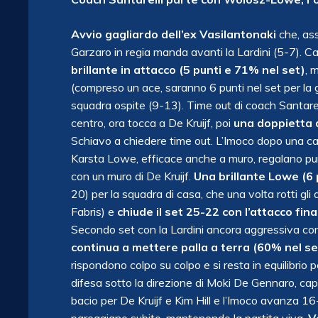
Avvio gagliardo dell’ex Vasilantonaki
che, ass
Garzaro in regia manda avanti la Lardini (5-7). 
brillante in attacco (5 punti e 71% nel set)
, 
(compreso un ace, saranno 6 punti nel set per la 
squadra ospite (9-13). Time out di coach Santarelli
centro, ora tocca a De Kruijf, poi
una doppietta d
Schiavo a chiedere time out. L’Imoco dopo una car
Karsta Lowe, efficace anche a muro, regalano pun
con un muro di De Kruijf.
Una brillante Lowe (6 p
20) per la squadra di casa, che una volta rotti gli 
Fabris) e
chiude il set 25-22 con l’attacco finale
Secondo set con la Lardini ancora aggressiva con 
continua a mettere palla a terra (60% nel se
rispondono colpo su colpo e si resta in equilibrio 
difesa sotto la direzione di Moki De Gennaro, cap
bacio per De Kruijf e Kim Hill e l’Imoco avanza 