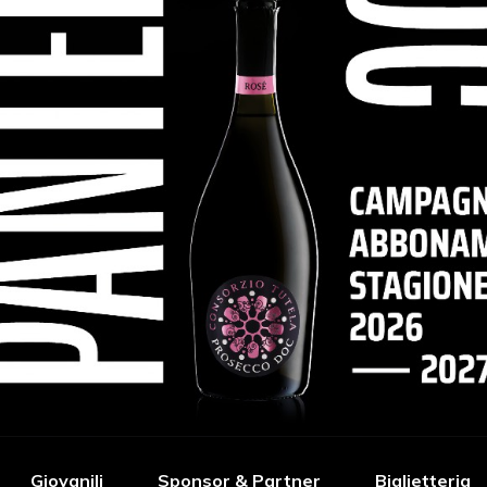
Giovanili
Sponsor & Partner
Biglietteria