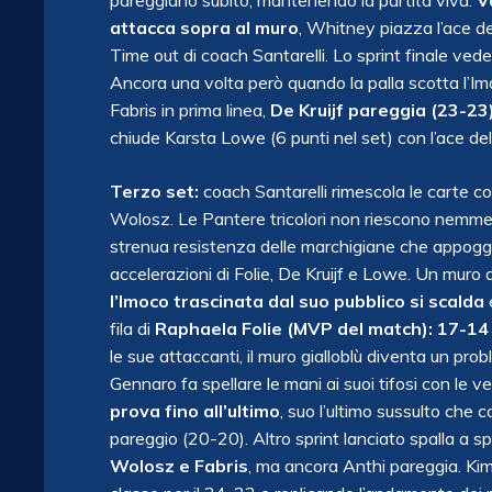
pareggiano subito, mantenendo la partita viva.
V
attacca sopra al muro
, Whitney piazza l’ace de
Time out di coach Santarelli. Lo sprint finale ved
Ancora una volta però quando la palla scotta l’Im
Fabris in prima linea,
De Kruijf pareggia (23-23
chiude Karsta Lowe (6 punti nel set) con l’ace de
Terzo set:
coach Santarelli rimescola le carte c
Wolosz. Le Pantere tricolori non riescono nemmeno
strenua resistenza delle marchigiane che appoggi
accelerazioni di Folie, De Kruijf e Lowe. Un muro 
l’Imoco trascinata dal suo pubblico si scalda
fila di
Raphaela Folie (MVP del match): 17-14
le sue attaccanti, il muro gialloblù diventa un p
Gennaro fa spellare le mani ai suoi tifosi con le
prova fino all’ultimo
, suo l’ultimo sussulto che c
pareggio (20-20). Altro sprint lanciato spalla a s
Wolosz e Fabris
, ma ancora Anthi pareggia. Kim 