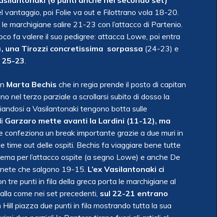
asilantonaki (6 punti anche nel secondo set)
l vantaggio, poi Folie va out e Filottrano vola 18-20.
e le marchigiane salire 21-23 con l’attacco di Partenio.
oco fa valere il suo pedigree: attacca Lowe, poi entra
), una Tirozzi concretissima sorpassa
(24-23) e
l
25-23
.
on
Marta Bechis
che in regia prende il posto di capitan
 nel terzo parziale a scrollarsi subito di dosso la
andosi a Vasilantonaki tengono botta sulle
di
Garzaro mette avanti la Lardini (11-12), ma
e confeziona un break importante grazie a due muri in
e time out delle ospiti. Bechis fa viaggiare bene tutte
roblema per l’attacco ospite (a segno Lowe) e anche De
 venete che salgono 19-15.
L’ex Vasilantonaki ci
on tre punti in fila della greca porta le marchigiane al
palla come nei set precedenti,
sul 22-21 entrano
Hill piazza due punti in fila mostrando tutta la sua