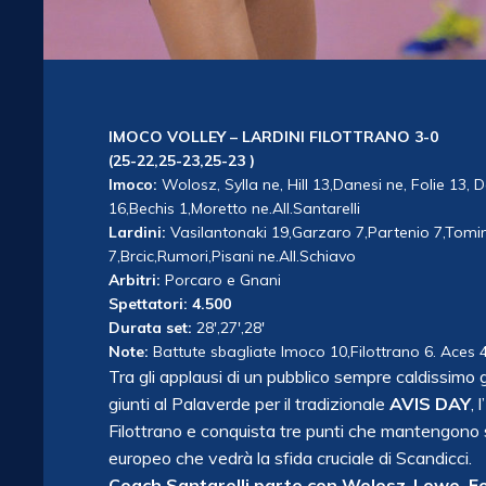
IMOCO VOLLEY – LARDINI FILOTTRANO 3-0
(25-22,25-23,25-23 )
Imoco:
Wolosz, Sylla ne, Hill 13,Danesi ne, Folie 13, 
16,Bechis 1,Moretto ne.All.Santarelli
Lardini:
Vasilantonaki 19,Garzaro 7,Partenio 7,Tomi
7,Brcic,Rumori,Pisani ne.All.Schiavo
Arbitri:
Porcaro e Gnani
Spettatori: 4.500
Durata set:
28′,27′,28′
Note:
Battute sbagliate Imoco 10,Filottrano 6. Aces 4-
Tra gli applausi di un pubblico sempre caldissimo
giunti al Palaverde per il tradizionale
AVIS DAY
, 
Filottrano e conquista tre punti che mantengono sal
europeo che vedrà la sfida cruciale di Scandicci.
Coach Santarelli parte con Wolosz-Lowe, Foli