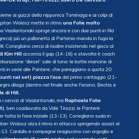
ieme ai guizzi della nipponica Tominaga e ai colpi di
Capitan Wolosz mette in ritmo
una Folie molto
ma Vasilantonaki spinge ancora e con due punti in fila
greca) più un pallonetto di Partenio manda in fuga la
. Conegliano cerca di risalire insistendo nel gioco al
i Kim Hill
accorcia il gap (14-16) e stavolta è coach
burazione “diesel” sale di tono: le botte mancine di
ti in serie alle Pantere, che pareggiano a quota 20
unti nel set) piazza l’ace
del primo vantaggio (21-
argini dilaga (dentro nel finale anche Fersino, Bechis e
 di Hill.
i servizi di Vasilantonaki, ma
Raphaela Folie
t)
, ben coadiuvata da Vale Tirozzi, le Pantere
per tutta la fase iniziale (13-13). Conegliano suda in
itan Wolosz alza il ritmo in attacco spingendo assist al
16-13. Cardullo e compagne reagiscono con orgoglio e