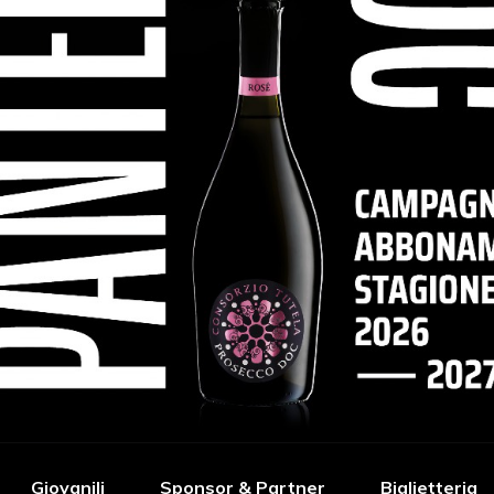
Giovanili
Sponsor & Partner
Biglietteria