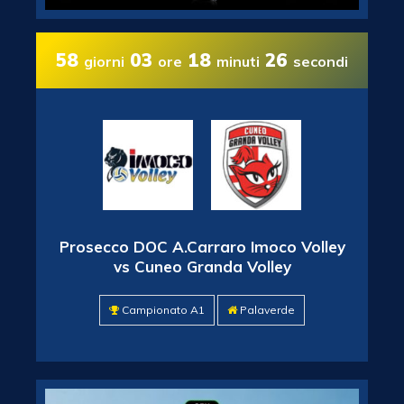
58
03
18
25
giorni
ore
minuti
secondi
Prosecco DOC A.Carraro Imoco Volley
vs Cuneo Granda Volley
Campionato A1
Palaverde