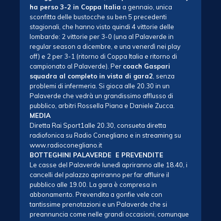
ha perso 3-2 in Coppa Italia
a gennaio, unica
sconfitta delle bustocche su ben 5 precedenti
stagionali, che hanno visto quindi 4 vittorie delle
lombarde: 2 vittorie per 3-0 (una al Palaverde in
regular season a dicembre, e una venerdì nei play
off) e 2 per 3-1 (ritorno di Coppa Italia e ritorno di
campionato al Palaverde). Per
coach Gaspari
squadra al completo in vista di gara2
, senza
problemi di infermeria. Si gioca alle 20.30 in un
Palaverde che vedrà un grandissimo afflusso di
pubblico, arbitri Rossella Piana e Daniele Zucca.
MEDIA
Diretta Rai Sport1alle 20.30, consueta diretta
radiofonica su Radio Conegliano e in streaming su
www.radioconegliano.it
BOTTEGHINI PALAVERDE E PREVENDITE
Le casse del Palaverde lunedì apriranno alle 18.40, i
cancelli del palazzo apriranno per far affluire il
pubblico alle 19.00. La gara è compresa in
abbonamento. Prevendita a gonfie vele con
tantissime prenotazioni e un Palaverde che si
preannuncia come nelle grandi occasioni, comunque