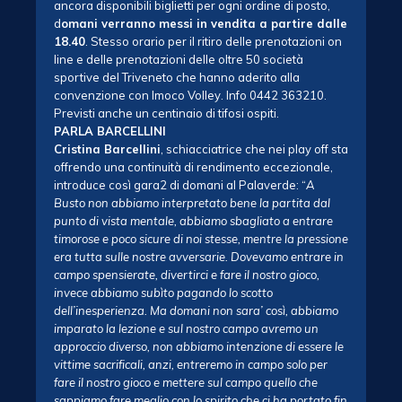
ancora disponibili biglietti per ogni ordine di posto,
d
omani verranno messi in vendita a partire dalle
18.40
. Stesso orario per il ritiro delle prenotazioni on
line e delle prenotazioni delle oltre 50 società
sportive del Triveneto che hanno aderito alla
convenzione con Imoco Volley. Info 0442 363210.
Previsti anche un centinaio di tifosi ospiti.
PARLA BARCELLINI
Cristina Barcellini
, schiacciatrice che nei play off sta
offrendo una continuità di rendimento eccezionale,
introduce così gara2 di domani al Palaverde: “
A
Busto non abbiamo interpretato bene la partita dal
punto di vista mentale, abbiamo sbagliato a entrare
timorose e poco sicure di noi stesse, mentre la pressione
era tutta sulle nostre avversarie. Dovevamo entrare in
campo spensierate, divertirci e fare il nostro gioco,
invece abbiamo subìto pagando lo scotto
dell’inesperienza. Ma domani non sara’ così, abbiamo
imparato la lezione e sul nostro campo avremo un
approccio diverso, non abbiamo intenzione di essere le
vittime sacrificali, anzi, entreremo in campo solo per
fare il nostro gioco e mettere sul campo quello che
sappiamo fare meglio con lo spirito che ci ha portato fin