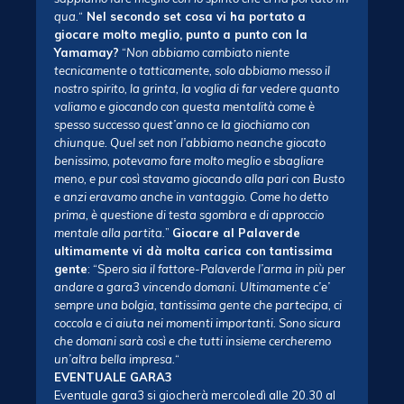
qua.
“
Nel secondo set cosa vi ha portato a
giocare molto meglio, punto a punto con la
Yamamay?
“
Non abbiamo cambiato niente
tecnicamente o tatticamente, solo abbiamo messo il
nostro spirito, la grinta, la voglia di far vedere quanto
valiamo e giocando con questa mentalità come è
spesso successo quest’anno ce la giochiamo con
chiunque. Quel set non l’abbiamo neanche giocato
benissimo, potevamo fare molto meglio e sbagliare
meno, e pur così stavamo giocando alla pari con Busto
e anzi eravamo anche in vantaggio. Come ho detto
prima, è questione di testa sgombra e di approccio
mentale alla partita.
”
Giocare al Palaverde
ultimamente vi dà molta carica con tantissima
gente
: “
Spero sia il fattore-Palaverde l’arma in più per
andare a gara3 vincendo domani. Ultimamente c’e’
sempre una bolgia, tantissima gente che partecipa, ci
coccola e ci aiuta nei momenti importanti. Sono sicura
che domani sarà così e che tutti insieme cercheremo
un’altra bella impresa.
“
EVENTUALE GARA3
Eventuale gara3 si giocherà mercoledì alle 20.30 al