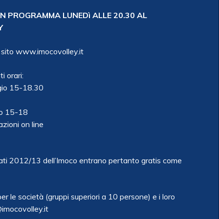
IN PROGRAMMA LUNEDì ALLE 20.30 AL
Y
l sito www.imocovolley.it
i orari:
gio 15-18.30
io 15-18
zioni on line
ati 2012/13 dell’Imoco entrano pertanto gratis come
le società (gruppi superiori a 10 persone) e i loro
@imocovolley.it