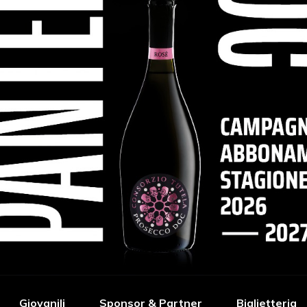
Giovanili
Sponsor & Partner
Biglietteria