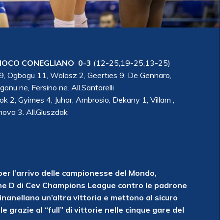
MOCO CONEGLIANO 0-3
(12-25,19-25,13-25)
9, Ogbogu 11, Wolosz 2, Geerties 9, De Gennaro,
Egonu ne, Fersino ne. All.Santarelli
ok 2, Gyimes 4, Juhar, Ambrosio, Dekany 1, Villam ,
mova 3. All.Gluszdak
er l’arrivo delle campionesse del Mondo,
one D di Cev Champions League contro le padrone
nanellano un’altra vittoria e mettono al sicuro
le grazie al “full” di vittorie nelle cinque gare del