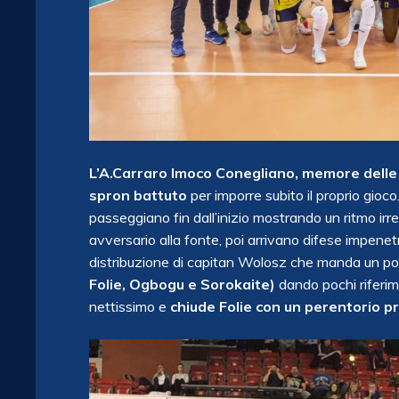
L’A.Carraro Imoco Conegliano, memore delle di
spron battuto
per imporre subito il proprio gioco.
passeggiano fin dall’inizio mostrando un ritmo irre
avversario alla fonte, poi arrivano difese impenetrabi
distribuzione di capitan Wolosz che manda un po
Folie, Ogbogu e Sorokaite)
dando pochi riferim
nettissimo e
chiude Folie con un perentorio pr