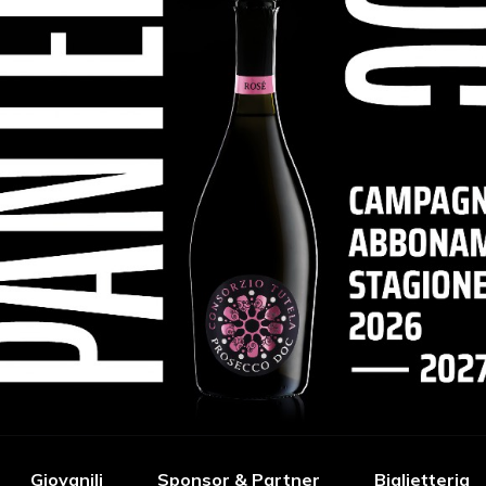
Giovanili
Sponsor & Partner
Biglietteria