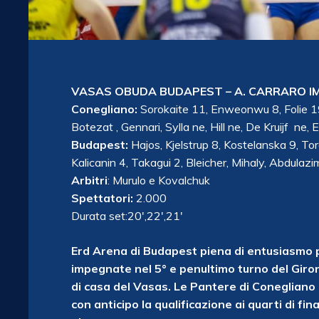
VASAS OBUDA BUDAPEST – A. CARRARO I
Conegliano:
Sorokaite 11, Enweonwu 8, Folie 1
Botezat , Gennari, Sylla ne, Hill ne, De Kruijf ne, 
Budapest:
Hajos, Kjelstrup 8, Kostelanska 9, Tor
Kalicanin 4, Takagui 2, Bleicher, Mihaly, Abdulazi
Arbitri
: Murulo e Kovalchuk
Spettatori:
2.000
Durata set:20′,22′,21′
Erd Arena di Budapest piena di entusiasmo p
impegnate nel 5° e penultimo turno del Gir
di casa del Vasas. Le Pantere di Conegliano i
con anticipo la qualificazione ai quarti di fina