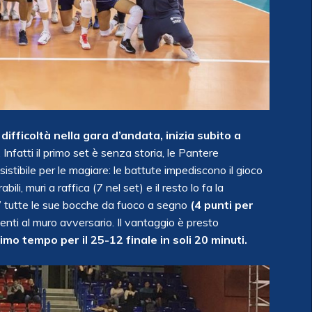
fficoltà nella gara d’andata, inizia subito a
 Infatti il primo set è senza storia, le Pantere
sistibile per le magiare: le battute impediscono il gioco
li, muri a raffica (7 nel set) e il resto lo fa la
’ tutte le sue bocche da fuoco a segno
(4 punti per
enti al muro avversario. Il vantaggio è presto
imo tempo per il 25-12 finale in soli 20 minuti.