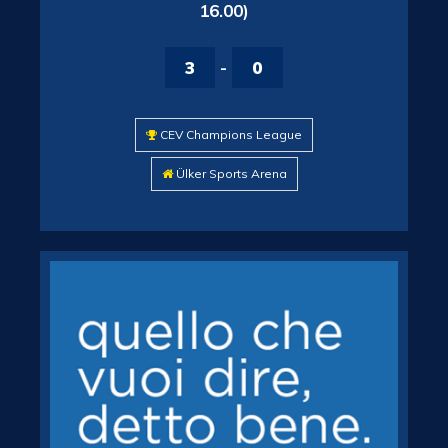
16.00)
3
-
0
CEV Champions League
Ülker Sports Arena