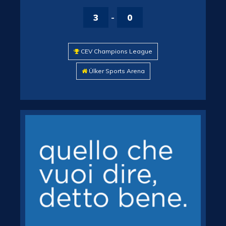
3
-
0
CEV Champions League
Ülker Sports Arena