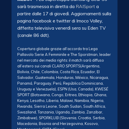
sarà trasmessa in diretta da
RAISport
a
partire dalle 17 di giovedì. Aggiornamenti sulla
pagina facebook e twitter di Imoco Volley,
differita televisiva venerdì sera su Eden TV
(canale 86 ddt).
Copertura globale grazie all’accordo tra Lega
Pallavolo Serie A Femminile e The Sporstman, leader
nel mercato dei
media rights
: il match sarà diffuso
all’estero sui canali
CLARO SPORTS
(Argentina,
Bolivia, Chile, Colombia, Costa Rica, Ecuador, El
Salvador, Guatemala, Honduras, México, Nicaragua,
Panamá, Paraguay, Perú, República Dominicana,
Uruguay e Venezuela),
ESPN
(Usa, Canada),
KWESÉ
SPORT
(Botswana, Congo, Eritrea, Ethiopia, Ghana,
Kenya, Lesotho, Liberia, Malawi, Namibia, Nigeria,
Rwanda, Sierra Leone, South Sudan, South Africa,
Swaziland, Tanzania, Uganda, Zambia, Zanzibar,
Zimbabwe),
SPORKLUB
(Slovenia, Croatia, Serbia,
Macedonia, Bosnia and Herzegovina, Kosovo,