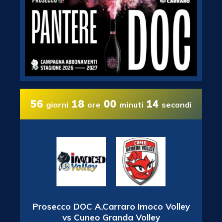
56
18
00
13
giorni
ore
minuti
secondi
Prosecco DOC A.Carraro Imoco Volley
vs Cuneo Granda Volley