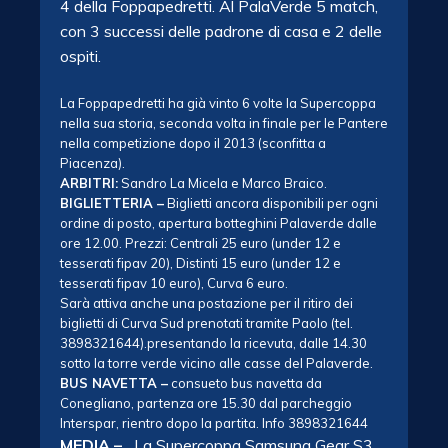
4 della Foppapedretti. Al PalaVerde 5 match,
con 3 successi delle padrone di casa e 2 delle
ospiti.
La Foppapedretti ha già vinto 6 volte la Supercoppa
nella sua storia, seconda volta in finale per le Pantere
nella competizione dopo il 2013 (sconfitta a
Piacenza).
ARBITRI:
Sandro La Micela e Marco Braico.
BIGLIETTERIA –
Biglietti ancora disponibili per ogni
ordine di posto, apertura botteghini Palaverde dalle
ore 12.00. Prezzi: Centrali 25 euro (under 12 e
tesserati fipav 20), Distinti 15 euro (under 12 e
tesserati fipav 10 euro), Curva 6 euro.
Sarà attiva anche una postazione per il ritiro dei
biglietti di Curva Sud prenotati tramite Paolo (tel.
3898321644).presentando la ricevuta, dalle 14.30
sotto la torre verde vicino alle casse del Palaverde.
BUS NAVETTA –
consueto bus navetta da
Conegliano, partenza ore 15.30 dal parcheggio
Interspar, rientro dopo la partita. Info 3898321644
MEDIA –
.
La Supercoppa Samsung Gear S3