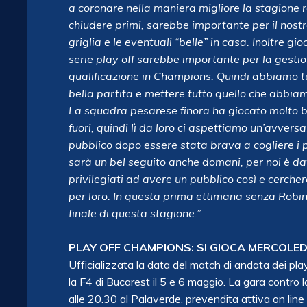
a coronare nella maniera migliore la stagione 
chiudere primi, sarebbe importante per il nostr
griglia e le eventuali “belle” in casa. Inoltre g
serie play off sarebbe importante per la gesti
qualificazione in Champions. Quindi abbiamo t
bella partita e mettere tutto quello che abbiam
La squadra pesarese finora ha giocato molto be
fuori, quindi lì da loro ci aspettiamo un’avvers
pubblico dopo essere stata brava a cogliere i pl
sarà un bel seguito anche domani, per noi è d
privilegiati ad avere un pubblico così e cerch
per loro. In questa prima ettimana senza Robin 
finale di questa stagione.”
PLAY OFF CHAMPIONS: SI GIOCA MERCOLED
Ufficializzata la data del match di andata dei pl
la F4 di Bucarest il 5 e 6 maggio. La gara contr
alle 20.30 al Palaverde, prevendita attiva on line