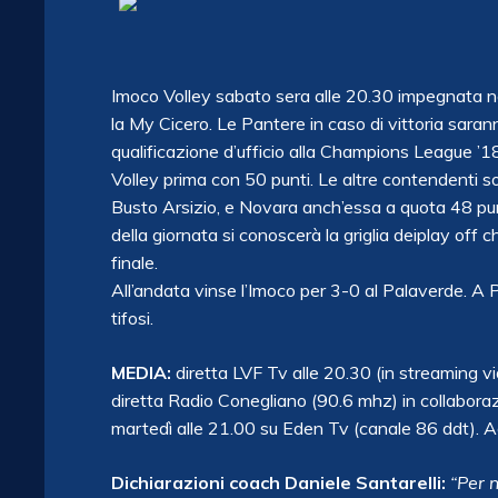
Imoco Volley sabato sera alle 20.30 impegnata ne
la My Cicero. Le Pantere in caso di vittoria sara
qualificazione d’ufficio alla Champions League ’18
Volley prima con 50 punti. Le altre contendenti 
Busto Arsizio, e Novara anch’essa a quota 48 pun
della giornata si conoscerà la griglia deiplay off 
finale.
All’andata vinse l’Imoco per 3-0 al Palaverde. A 
tifosi.
MEDIA:
diretta LVF Tv alle 20.30 (in streaming 
diretta Radio Conegliano (90.6 mhz) in collabora
martedì alle 21.00 su Eden Tv (canale 86 ddt). Ag
Dichiarazioni coach Daniele Santarelli:
“Per 