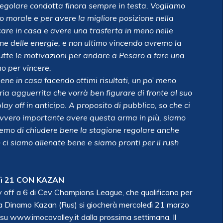
regolare condotta finora sempre in testa. Vogliamo
o morale e per avere la migliore posizione nella
iocare in casa e avere una trasferta in meno nelle
one delle energie, e non ultimo vincendo avremo la
utte le motivazioni per andare a Pesaro a fare una
o per vincere.
ne in casa facendo ottimi risultati, un po’ meno
aria agguerrita che vorrà ben figurare di fronte al suo
ay off in anticipo. A proposito di pubblico, so che ci
avvero importante avere questa arma in più, siamo
eremo di chiudere bene la stagione regolare anche
ci siamo allenate bene e siamo pronti per il rush
ì 21 CON KAZAN
ay off a 6 di Cev Champions League, che qualificano per
o la Dinamo Kazan (Rus) si giocherà mercoledì 21 marzo
 su www.imocovolley.it dalla prossima settimana. Il