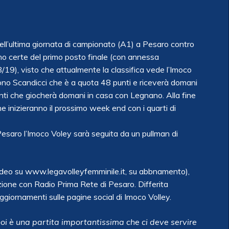
ll’ultima giornata di campionato (A1) a Pesaro contro
nno certe del primo posto finale (con annessa
/19), visto che attualmente la classifica vede l’Imoco
sono Scandicci che è a quota 48 punti e riceverà domani
ti che giocherà domani in casa con Legnano. Alla fine
che inizieranno il prossimo week end con i quarti di
Pesaro l’Imoco Voley sarà seguita da un pullman di
video su www.legavolleyfemminile.it, su abbnamento),
zione con Radio Prima Rete di Pesaro. Differita
giornamenti sulle pagine social di Imoco Volley.
noi è una partita importantissima che ci deve servire