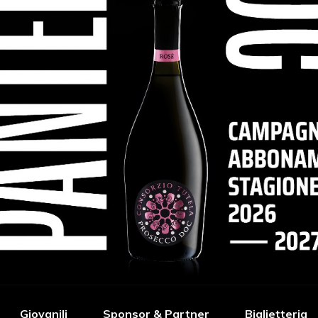
Giovanili
Sponsor & Partner
Biglietteria