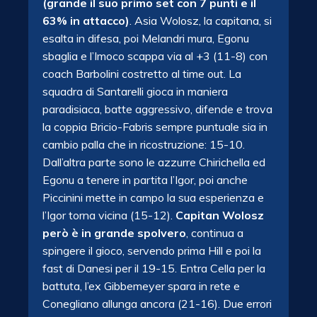
(grande il suo primo set con 7 punti e il
63% in attacco)
. Asia Wolosz, la capitana, si
esalta in difesa, poi Melandri mura, Egonu
sbaglia e l’Imoco scappa via al +3 (11-8) con
coach Barbolini costretto al time out. La
squadra di Santarelli gioca in maniera
paradisiaca, batte aggressivo, difende e trova
la coppia Bricio-Fabris sempre puntuale sia in
cambio palla che in ricostruzione: 15-10.
Dall’altra parte sono le azzurre Chirichella ed
Egonu a tenere in partita l’Igor, poi anche
Piccinini mette in campo la sua esperienza e
l’Igor torna vicina (15-12).
Capitan Wolosz
però è in grande spolvero
, continua a
spingere il gioco, servendo prima Hill e poi la
fast di Danesi per il 19-15. Entra Cella per la
battuta, l’ex Gibbemeyer spara in rete e
Conegliano allunga ancora (21-16). Due errori