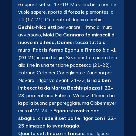
e riapre il set sul 17-19. Ma Chirichella non ne
vuole sapere, riporta di forza le piemontesi a
+4 (17-21). C’è dentro il doppio cambio
Bechis-Nicoletti
per variare il ritmo al muro
avversario,
Moki De Gennaro fa miracoli di
nuovo in difesa, Danesi tocca tutto a
muro, Fabris ferma Egonu e l’Imoco è a -1
(20-21
) in una bolgia. Si va punto a punto fino
alla fine in una tensione pazzesca (21-22).
Entrano Cella per Conegliano e Zannoni per
Novara. L’Igor va avanti 21-23,
Bricio ben
imbeccata da Marta Bechis piazza il 22-
23
, poi rientrano Fabris e Wolosz. L’Imoco ha
la palla buona per pareggiare, ma Gibbemeyer
mura il 22-24, e
Egonu stavolta non
sbaglia, chiude il set ball e l’Igor con il 22-
25 dimezza lo svantaggio.
Quarto set: Imoco in trincea
, ma l’Igor si