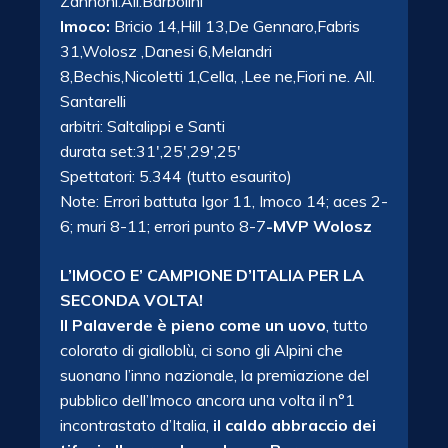
Zannoni.All.Barbolini
Imoco:
Bricio 14,Hill 13,De Gennaro,Fabris
31,Wolosz ,Danesi 6,Melandri
8,Bechis,Nicoletti 1,Cella, ,Lee ne,Fiori ne. All.
Santarelli
arbitri: Saltalippi e Santi
durata set:31′,25′,29′,25′
Spettatori: 5.344 (tutto esaurito)
Note: Errori battuta Igor 11, Imoco 14; aces 2-
6; muri 8-11; errori punto 8-7
-MVP Wolosz
L’IMOCO E’ CAMPIONE D’ITALIA PER LA
SECONDA VOLTA!
Il Palaverde è pieno come un uovo
, tutto
colorato di gialloblù, ci sono gli Alpini che
suonano l’inno nazionale, la premiazione del
pubblico dell’Imoco ancora una volta il n°1
incontrastato d’Italia,
il caldo abbraccio dei