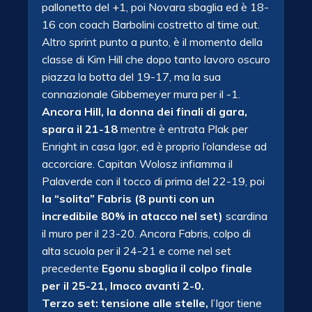
pallonetto del +1, poi Novara sbaglia ed è 18-
16 con coach Barbolini costretto al time out.
Altro sprint punto a punto, è il momento della
classe di Kim Hill che dopo tanto lavoro oscuro
piazza la botta del 19-17, ma la sua
connazionale Gibbemeyer mura per il -1.
Ancora Hill, la donna dei finali di gara,
spara il 21-18
mentre è entrata Plak per
Enright in casa Igor, ed è proprio l’olandese ad
accorciare. Capitan Wolosz infiamma il
Palaverde con il tocco di prima del 22-19, poi
la “solita” Fabris (8 punti con un
incredibile 80% in atacco nel set)
scardina
il muro per il 23-20. Ancora Fabris, colpo di
alta scuola per il 24-21 e come nel set
precedente
Egonu sbaglia il colpo finale
per il 25-21, Imoco avanti 2-0.
Terzo set: tensione alle stelle,
l’Igor tiene