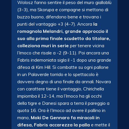
Wolosz fanno sentire il peso del muro gialloblù
(3-3), ma Skorupa e compagne si mettono di
buzzo buono, difendono bene e trovano i
punti del vantaggio +3 (4-7). Ancora
la
romagnola Melandri, grande approccio il
suo alla prima finale scudetto da titolare,
colleziona muri in serie
per tenere vicina
l’Imoco che risale a -2 (9-11). Poi ancora una
Fabris indemoniata sigla il -1 dopo una grande
difesa di Kim Hill. Si combatte su ogni pallone
in un Palaverde torrido e lo spettacolo è
davvero degno di una finale da annali. Novara
con carattere tiene il vantaggio, Chirichella
impiomba il 12-14, ma l’Imoco ha gli occhi
della tigre e Danesi spara a terra il pareggio a
quota 16. Ora è l’Imoco ad avere il pallino in
mano,
Moki De Gennaro fa miracoli in
difesa, Fabris accarezza la palla
e mette il