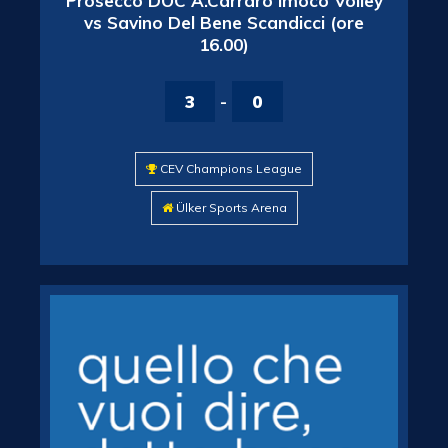
Prosecco DOC A.Carraro Imoco Volley
vs Savino Del Bene Scandicci (ore
16.00)
3
-
0
CEV Champions League
Ülker Sports Arena