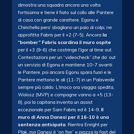
dimostra una squadra ancora una volta
fortissima e tiene il fiato sul collo alle Pantere
di casa con grande carattere. Egonu e
Chirichella pero’ sbagliano un paio di colpi, ne
approfitta Fabris per il +2 (7-5). Ancora
la
“bomber” Fabris scardina il muro ospite
per il +3 (9-6) che costringe l’Igor al time out.
Contestazioni per un “videocheck” che da’ out
un servizio di Egonu e mantiene 10-7 avanti
le Pantere, poi ancora Egonu spara fuori e le
Pantere mettono le ali (11-7) in un Palaverde
sempre più caldo. L’Imoco ora viaggia spedita,
Wolosz (MVP) e compagne vanno a +5 (13-
8), poi la capitana inventa un assist
eccezionale per Sam Fabris ed è 14-9.
Il
muro di Anna Danesi per il 16-10 è una
sentenza anticipata
. Rientra Enright per
Plak, ma Danesi è “on fire” e piazza la fast del