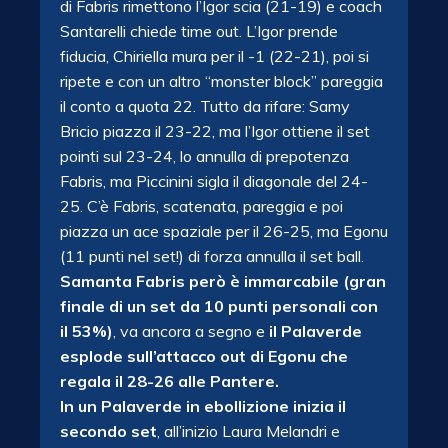
di Fabris rimettono l’Igor scia (21-19) e coach
Santarelli chiede time out. L’Igor prende
fiducia, Chiriella mura per il -1 (22-21), poi si
ripete e con un altro “monster block” pareggia
il conto a quota 22. Tutto da rifare: Samy
Bricio piazza il 23-22, ma l’Igor ottiene il set
pointi sul 23-24, lo annulla di prepotenza
Fabris, ma Piccinini sigla il diagonale del 24-
25. C’è Fabris, scatenata, pareggia e poi
piazza un ace spaziale per il 26-25, ma Egonu
(11 punti nel set!) di forza annulla il set ball.
Samanta Fabris però è immarcabile (gran
finale di un set da 10 punti personali con
il 53%)
, va ancora a segno e
il Palaverde
esplode sull’attacco out di Egonu che
regala il 28-26 alle Pantere.
In un Palaverde in ebollizione inizia il
secondo set
, all’inizio Laura Melandri e