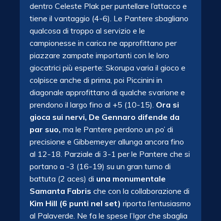
dentro Celeste Plak per puntellare l’attacco e
tiene il vantaggio (4-6). Le Pantere sbagliano
qualcosa di troppo al servizio e le
campionesse in carica ne approfittano per
piazzare zampate importanti con le loro
giocatrici più esperte: Skorupa varia il gioco e
colpisce anche di prima, poi Piccinini in
diagonale approfittano di qualche svarione e
prendono il largo fino al +5 (10-15).
Ora si
gioca sui nervi, De Gennaro difende da
par suo,
ma le Pantere perdono un po’ di
precisione e Gibbemeyer allunga ancora fino
al 12-18. Parziale di 3-1 per le Pantere che si
portano a -3 (16-19) su un gran turno di
battuta (2 aces) di
una monumentale
Samanta Fabris
che con la collaborazione di
Kim Hill (6 punti nel set)
riporta l’entusiasmo
al Palaverde. Ne fa le spese l’Igor che sbaglia