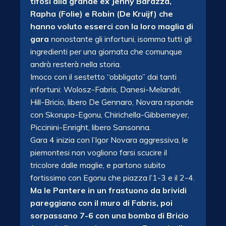
tifosi alla grande ex Jenny Barazza,
Rapha (Folie) e Robin (De Kruijf) che
hanno voluto esserci con la loro maglia di
gara
nonostante gli infortuni, isomma tutti gli
ingredienti per una giornata che comunque
andrà resterà nella storia.
Imoco con il sestetto “obbligato” dai tanti
infortuni: Wolosz-Fabris, Danesi-Melandri,
Hill-Bricio, libero De Gennaro, Novara rsponde
con Skorupa-Egonu, Chirichella-Gibbemeyer,
Piccinini-Enright, libero Sansonna.
Gara 4 inizia con l’Igor Novara aggressiva, le
piemontesi non vogliono farsi scucire il
tricolore dalle maglie, e partono subito
fortissimo con Egonu che piazza l’1-3 e il 2-4.
Ma le Pantere in un frastuono da brividi
pareggiano con il muro di Fabris, poi
sorpassano 7-6 con una bomba di Bricio