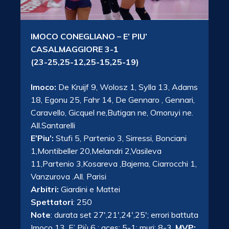
IMOCO CONEGLIANO – E’ PIU’
CASALMAGGIORE 3-1
(23-25,25-12,25-15,25-19)
Imoco:
De Kruijf 9, Wolosz 1, Sylla 13, Adams
18, Egonu 25, Fahr 14, De Gennaro , Gennari,
Caravello, Gicquel ne,Butigan ne, Omoruyi ne.
All.Santarelli
E’Piu’:
Stufi 5, Partenio 3, Sirressi, Bonciani
1,Montibeller 20,Melandri 2,Vasileva
11,Partenio 3,Kosareva ,Bajema, Ciarrocchi 1,
Vanzurova .All. Parisi
Arbitri:
Giardini e Mattei
Spettatori
: 250
Note
: durata set 27′,21′,24′,25′; errori battuta
Imoco 13, E’ Più 6 ; aces: 5-1; muri: 8-3 .
MVP: