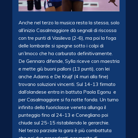
Anche nel terzo la musica resta la stessa, solo
all’inizio Casalmaggiore dà segnali di riscossa
con tre punti di Vasileva (2-6), ma poi la foga
delle lombarde si spegne sotto i colpi di
un’Imoco che ha carburato definitivamente.
De Gennaro difende, Sylla riceve con maestria
e mette giù buoni palloni (13 punti), con lei
anche Adams e De Kruijf (4 muri alla fine)
trovano soluzioni vincenti. Sul 14-13 firmato
dall’olandese entra in battuta Paola Egonu e
per Casalmaggiore si fa notte fonda. Un turno
infinito della fuoriclasse veneta allunga il
punteggio fino al 24-13 e Conegliano poi
chiude sul 25-15 ristabilendo le gerarchie.
Nel terzo parziale la gara è più combattuta
che nei due precedenti, per merito di