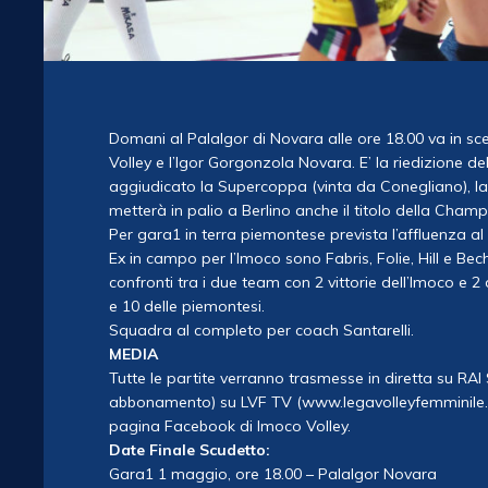
Domani al PalaIgor di Novara alle ore 18.00 va in sce
Volley e l’Igor Gorgonzola Novara. E’ la riedizione d
aggiudicato la Supercoppa (vinta da Conegliano), la
metterà in palio a Berlino anche il titolo della Cham
Per gara1 in terra piemontese prevista l’affluenza al P
Ex in campo per l’Imoco sono Fabris, Folie, Hill e Bec
confronti tra i due team con 2 vittorie dell’Imoco e 2 de
e 10 delle piemontesi.
Squadra al completo per coach Santarelli.
MEDIA
Tutte le partite verranno trasmesse in diretta su RAI
abbonamento) su LVF TV (www.legavolleyfemminile.it).
pagina Facebook di Imoco Volley.
Date Finale Scudetto:
Gara1 1 maggio, ore 18.00 – PalaIgor Novara