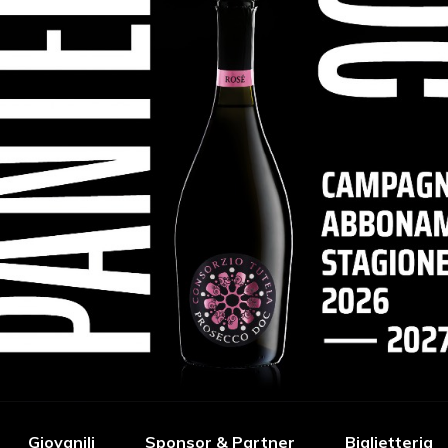
Giovanili
Sponsor & Partner
Biglietteria