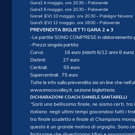
Gara2 4 maggio, ore 20.30 – Palaverde
Gara3 6 maggio, ore 20.30 – Palaverde
Gara4 (EV) 10 maggio, ore 20.30 – PalaIgor Novara
Gara5 (EV) 12 maggio, ore 18.00 – Palaverde
PREVENDITA BIGLIETTI GARA 2 e 3
-Le partite SONO COMPRESE in abbonamento per
-Prezzi singola partita:
Curva: 16 euro (ridotti 6/12 anni 8 euro)
Distinti: 27 euro
Centrali: 55 euro
Supercentrali: 75 euro
Tutte le info sulla prevendita sia on line che nell’u
www.imocovolley.it, sezione biglietteria.
DICHIARAZIONI COACH DANIELE SANTARELLI
“Sarà una bellissima finale, ne siamo certi, tr
italiano negli ultimi tempi giocandosi tutti i t
tra finale scudetto e finale di Champions monopo
questo è un grande motivo di orgoglio. Sono c
fortissime che divertiranno tifosi e appassionat