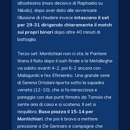
altoatesina (muro decisivo di Raphaela su
Nikolic), dopo aver dato alle avversarie
l’illusione di chiudere invece
intascano il set
per 29-31 dirigendo chiaramente il match
sui propri binari
dopo oltre 40 minuti di
battaglia.
Terzo set: Montichiari non ci sta, le Pantere
tirano il fiato dopo il rush finale e la Metalleghe
va subito avanti 4-2, poi 6-2 ancora con
Malagurski e l’ex Efimienko. Una grande serie
di Serena Ortolani riporta sotto la squadra
veneta (12-10), che si fa minacciosa e
pareggia con due punti firmato da Tomsia che
sente aria di casa e si scatena. Il set si
riequilibra,
Busa piazza il 15-14 per
Montichiari
, che poi è brava a mettere
pressione a De Gennaro e compagne che