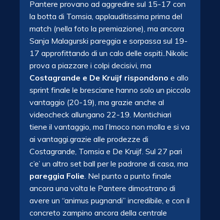
Pantere provano ad aggredire sul 15-17 con
la botta di Tomsia, applauditissima prima del
match (nella foto la premiazione), ma ancora
Sanja Malagurski pareggia e sorpassa sul 19-
17 approfittando di un calo delle ospiti..Nikolic
prova a piazzare i colpi decisivi, ma
Costagrande e De Kruijf rispondono
e allo
sprint finale le bresciane hanno solo un piccolo
vantaggio (20-19), ma grazie anche al
videocheck allungano 22-19. Montichiari
tiene il vantaggio, ma l’Imoco non molla e si va
ai vantaggi.grazie alle prodezze di
Costagrande, Tomsia e De Kruijf. Sul 27 pari
c’e’ un altro set ball per le padrone di casa, ma
pareggia Folie
. Nel punto a punto finale
ancora una volta le Pantere dimostrano di
avere un “animus pugnandi” incredibile, e con il
concreto zampino ancora della centrale