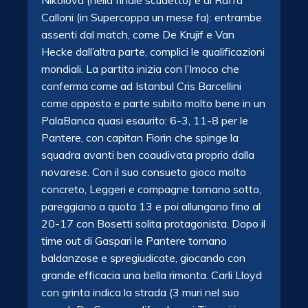
Nikolova (nella finale scudetto) e di Raffa
Calloni (in Supercoppa un mese fa): entrambe
assenti dal match, come De Krujif e Van
Hecke dall’altra parte, complici le qualificazioni
mondiali. La partita inizia con l’Imoco che
conferma come ad Istanbul Cris Barcellini
come opposto e parte subito molto bene in un
PalaBanca quasi esaurito: 6-3, 11-8 per le
Pantere, con capitan Fiorin che spinge la
squadra avanti ben coaudivata proprio
dalla
novarese. Con il suo consueto gioco molto
concreto, Leggeri e compagne tornano sotto,
pareggiano a quota 13 e poi allungano fino al
20-17 con Bosetti solita protagonista. Dopo il
time out di Gaspari le Pantere tornano
baldanzose e spregiudicate, giocando con
grande efficacia una bella rimonta. Carli Lloyd
con grinta indica la strada (3 muri nel suo