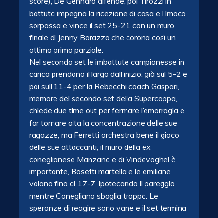
score), De Gennaro difende, poi Tirozzi in
battuta impegna la ricezione di casa e l’Imoco
sorpassa e vince il set 25-21 con un muro
finale di Jenny Barazza che corona così un
ottimo primo parziale.
Nel secondo set le imbattute campionesse in
carica prendono il largo dall’inizio: già sul 5-2 e
poi sull’11-4 per la Rebecchi coach Gaspari,
memore del secondo set della Supercoppa,
chiede due time out per fermare l’emorragia e
far tornare alta la concentrazione delle sue
ragazze, ma Ferretti orchestra bene il gioco
delle sue attaccanti, il muro della ex
coneglianese Manzano e di Vindevoghel è
importante, Bosetti martella e le emiliane
volano fino al 17-7, ipotecando il pareggio
mentre Conegliano sbaglia troppo. Le
speranze di reagire sono vane e il set termina