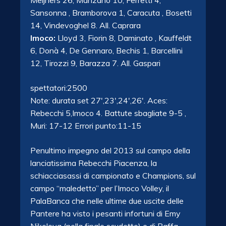
Meijners 26, Manzano 10, Ferretti 4,
Sansonna , Bramborova 1, Caracuta , Bosetti
14, Vindevoghel 8. All. Caprara
Imoco:
Lloyd 3, Fiorin 8, Daminato , Kauffeldt
6, Donà 4, De Gennaro, Bechis 1, Barcellini
12, Tirozzi 9, Barazza 7. All. Gaspari
spettatori:2500
Note: durata set 27′,23′,24′,26′. Aces:
Rebecchi 5,Imoco 4. Battute sbagliate 9-5 ,
Muri: 17-12 Errori punto:11-15
Penultimo impegno del 2013 sul campo della
lanciatissima Rebecchi Piacenza, la
schiacciasassi di campionato e Champions, sul
campo “maledetto” per l’Imoco Volley, il
PalaBanca che nelle ultime due uscite delle
Pantere ha visto i pesanti infortuni di Emy