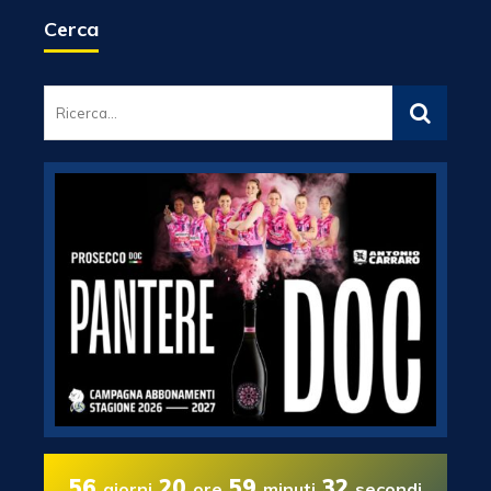
Cerca
56
20
59
31
giorni
ore
minuti
secondi