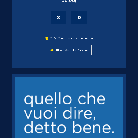
3
-
0
CEV Champions League
Ülker Sports Arena