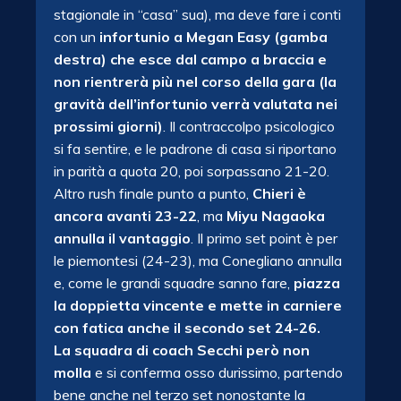
stagionale in “casa” sua), ma deve fare i conti
con un
infortunio a Megan Easy (gamba
destra) che esce dal campo a braccia e
non rientrerà più nel corso della gara (la
gravità dell’infortunio verrà valutata nei
prossimi giorni)
. Il contraccolpo psicologico
si fa sentire, e le padrone di casa si riportano
in parità a quota 20, poi sorpassano 21-20.
Altro rush finale punto a punto,
Chieri è
ancora avanti 23-22
, ma
Miyu Nagaoka
annulla il vantaggio
. Il primo set point è per
le piemontesi (24-23), ma Conegliano annulla
e, come le grandi squadre sanno fare,
piazza
la doppietta vincente e mette in carniere
con fatica anche il secondo set 24-26.
La squadra di coach Secchi però non
molla
e si conferma osso durissimo, partendo
bene anche nel terzo set nonostante la