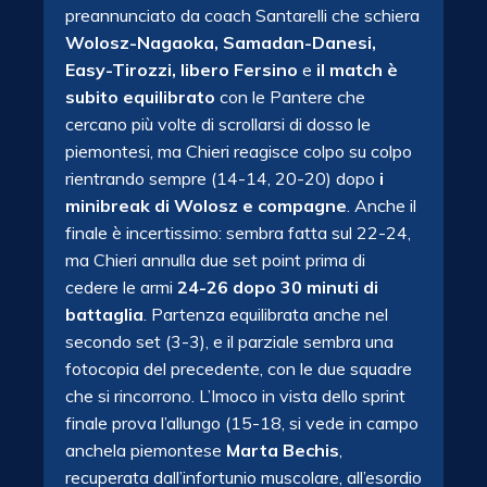
preannunciato da coach Santarelli che schiera
Wolosz-Nagaoka, Samadan-Danesi,
Easy-Tirozzi, libero Fersino
e
il match è
subito equilibrato
con le Pantere che
cercano più volte di scrollarsi di dosso le
piemontesi, ma Chieri reagisce colpo su colpo
rientrando sempre (14-14, 20-20) dopo
i
minibreak di Wolosz e compagne
. Anche il
finale è incertissimo: sembra fatta sul 22-24,
ma Chieri annulla due set point prima di
cedere le armi
24-26 dopo 30 minuti di
battaglia
. Partenza equilibrata anche nel
secondo set (3-3), e il parziale sembra una
fotocopia del precedente, con le due squadre
che si rincorrono. L’Imoco in vista dello sprint
finale prova l’allungo (15-18, si vede in campo
anchela piemontese
Marta Bechis
,
recuperata dall’infortunio muscolare, all’esordio