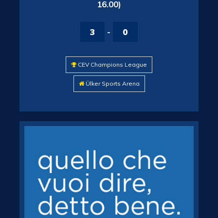
16.00)
3
-
0
CEV Champions League
Ülker Sports Arena