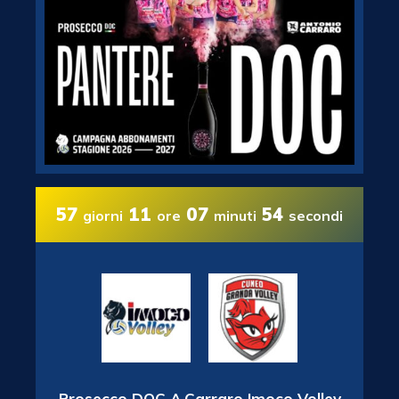
57
11
07
53
giorni
ore
minuti
secondi
Prosecco DOC A.Carraro Imoco Volley