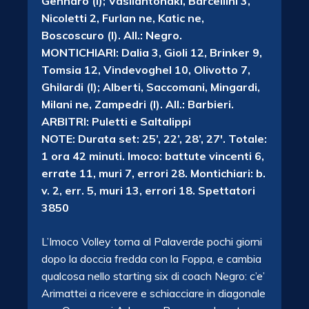
Gennaro (l); Vasilantonaki, Barcellini 3,
Nicoletti 2, Furlan ne, Katic ne,
Boscoscuro (l). All.: Negro.
MONTICHIARI: Dalia 3, Gioli 12, Brinker 9,
Tomsia 12, Vindevoghel 10, Olivotto 7,
Ghilardi (l); Alberti, Saccomani, Mingardi,
Milani ne, Zampedri (l). All.: Barbieri.
ARBITRI: Puletti e Saltalippi
NOTE: Durata set: 25’, 22’, 28’, 27′. Totale:
1 ora 42 minuti. Imoco: battute vincenti 6,
errate 11, muri 7, errori 28. Montichiari: b.
v. 2, err. 5, muri 13, errori 18. Spettatori
3850
L’Imoco Volley torna al Palaverde pochi giorni
dopo la doccia fredda con la Foppa, e cambia
qualcosa nello starting six di coach Negro: c’e’
Arimattei a ricevere e schiacciare in diagonale