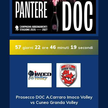
57
22
46
19
giorni
ore
minuti
secondi
Prosecco DOC A.Carraro Imoco Volley
vs Cuneo Granda Volley