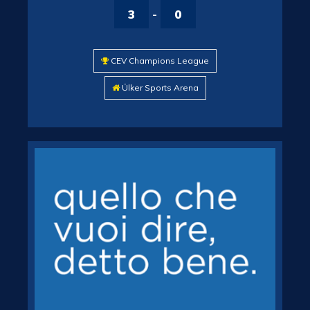
3
-
0
CEV Champions League
Ülker Sports Arena