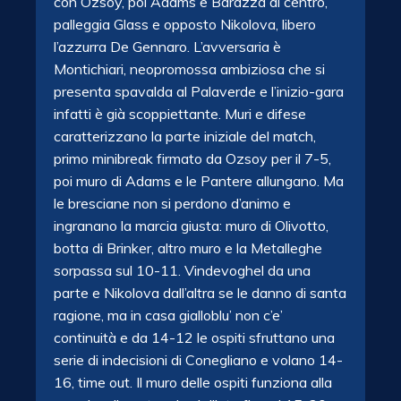
con Ozsoy, poi Adams e Barazza al centro,
palleggia Glass e opposto Nikolova, libero
l’azzurra De Gennaro. L’avversaria è
Montichiari, neopromossa ambiziosa che si
presenta spavalda al Palaverde e l’inizio-gara
infatti è già scoppiettante. Muri e difese
caratterizzano la parte iniziale del match,
primo minibreak firmato da Ozsoy per il 7-5,
poi muro
di Adams e le Pantere allungano. Ma
le bresciane non si perdono d’animo e
ingranano la marcia giusta: muro di Olivotto,
botta di Brinker, altro muro e la Metalleghe
sorpassa sul 10-11. Vindevoghel da una
parte e Nikolova dall’altra se le danno di santa
ragione, ma in casa gialloblu’ non c’e’
continuità e da 14-12 le ospiti sfruttano una
serie di indecisioni di Conegliano e volano 14-
16, time out. Il muro delle ospiti funziona alla