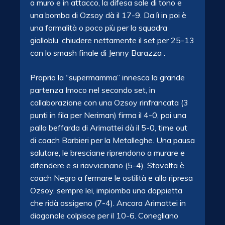
a muro e in attacco, la difesa sale di tono e
una bomba di Ozsoy dà il 17-9. Da lì in poi è
una formalità o poco più per la squadra
gialloblu’ chiudere nettamente il set per 25-13
con lo smash finale di Jenny Barazza .
Proprio la “supermamma” innesca la grande
partenza Imoco nel secondo set, in
collaborazione con una Ozsoy rinfrancata (3
punti in fila per Neriman) firma il 4-0, poi una
palla beffarda di Arimattei dà il 5-0, time out
di coach Barbieri per la Metalleghe. Una pausa
salutare, le bresciane riprendono a murare e
difendere e si riavvicinano (5-4). Stavolta è
coach Negro a fermare le ostilità e alla ripresa
Ozsoy, sempre lei, impiomba una doppietta
che ridà ossigeno (7-4). Ancora Arimattei in
diagonale colpisce per il 10-6. Conegliano