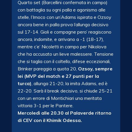
Quarto set (Barcellini confernata in campo)
con battaglia su ogni palla e agonismo alle
stelle, l’Imoco con un’Adams ispirata e Ozsoy
ancora bene in palla prova l’allungo decisivo
sul 17-14. Gioli e compagne pero’ reagiscono
ancora, indomite, e arrivano a -1 (18-17),
mentre c’e’ Nicoletti in campo per Nikolova
che ha accusato un lieve malessere. Tensione
che si taglia con il coltello, difese eccezionali,
Brinker pareggia a quota 20,
Ozsoy, sempre
lei (MVP del match e 27 punti per la
turca)
, allunga 21-20, la imita Adams, ed è
22-20. Sarà il break decisivo, si chiude 25-21
con un errore di Montichiari una meritata
vittoria 3-1 per le Pantere.
Mercoledì alle 20.30 al Palaverde ritorno
di CEV con il Khimik Odessa.