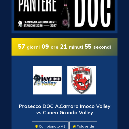
57
09
21
55
giorni
ore
minuti
secondi
Prosecco DOC A.Carraro Imoco Volley
vs Cuneo Granda Volley
Campionato A1
Palaverde