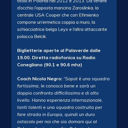
titolo in Polonia nel 2012 e 2013. Da tenere
d’occhio l’opposta mancina Zaroslinka, la
centrale USA Cooper che con Efimienko
compone un’ermetica coppia a muro, la
schiacciatrice belga Leys e l’altra attaccante
polacca Belcik.
Biglietterie aperte al Palaverde dalle
19.00. Diretta radiofonica
su Radio
Conegliano (90.1 e 90.6 mhz)
Coach Nicola Negro:
“Sopot è una squadra
fortissima, le conosco bene e sarà un
doppio confronto difficilissimo e di alto
livello. Hanno esperienza internazionale,
tanti talenti e una squadra costruita per
fare strada in Europa, quindi un duro
ostacolo per noi che sia domani qui al