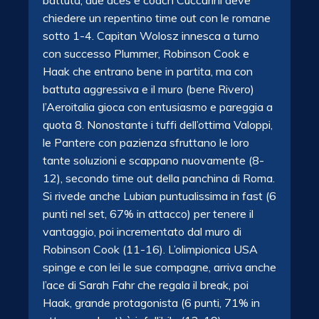
battuta, due aces e coach Cuccarini deve
chiedere un repentino time out con le romane
sotto 1-4. Capitan Wolosz innesca a turno
con successo Plummer, Robinson Cook e
Haak che entrano bene in partita, ma con
battuta aggressiva e il muro (bene Rivero)
l’Aeroitalia gioca con entusiasmo e pareggia a
quota 8. Nonostante i tuffi dell’ottima Valoppi,
le Pantere con pazienza sfruttano le loro
tante soluzioni e scappano nuovamente (8-
12), secondo time out della panchina di Roma.
Si rivede anche Lubian puntualissima in fast (6
punti nel set, 67% in attacco) per tenere il
vantaggio, poi incrementato dal muro di
Robinson Cook (11-16). L’olimpionica USA
spinge e con lei le sue compagne, arriva anche
l’ace di Sarah Fahr che regala il break, poi
Haak, grande protagonista (6 punti, 71% in