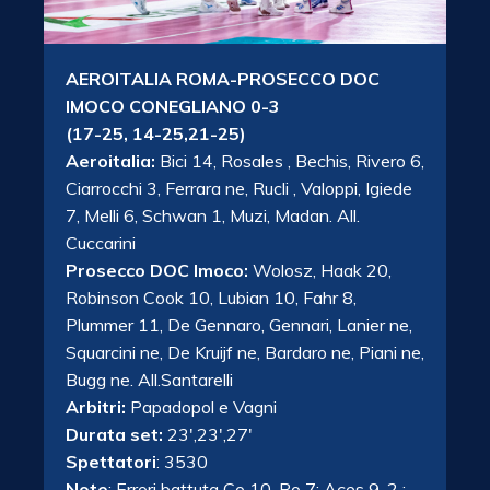
AEROITALIA ROMA-
PROSECCO DOC
IMOCO CONEGLIANO 0-3
(17-25, 14-25,21-25)
Aeroitalia:
Bici 14, Rosales , Bechis, Rivero 6,
Ciarrocchi 3, Ferrara ne, Rucli , Valoppi, Igiede
7, Melli 6, Schwan 1, Muzi, Madan. All.
Cuccarini
Prosecco DOC Imoco:
Wolosz, Haak 20,
Robinson Cook 10, Lubian 10, Fahr 8,
Plummer 11, De Gennaro, Gennari, Lanier ne,
Squarcini ne, De Kruijf ne, Bardaro ne, Piani ne,
Bugg ne. All.Santarelli
Arbitri:
Papadopol e Vagni
Durata set:
23′,23′,27′
Spettatori
: 3530
Note
: Errori battuta Co 10, Ro 7; Aces 9-2 ;