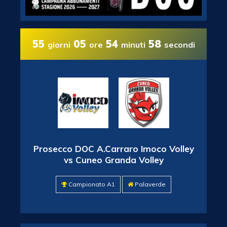
55
05
54
56
giorni
ore
minuti
secondi
Prosecco DOC A.Carraro Imoco Volley
vs Cuneo Granda Volley
Campionato A1
Palaverde