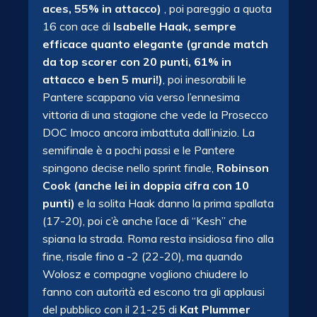
aces, 55% in attacco)
, poi pareggio a quota
16 con ace di
Isabelle Haak, sempre
efficace quanto elegante (grande match
da top scorer con 20 punti, 61% in
attacco e ben 5 muri!)
, poi inesorabili le
Pantere scappano via verso l’ennesima
vittoria di una stagione che vede la Prosecco
DOC Imoco ancora imbattuta dall’inizio. La
semifinale è a pochi passi e le Pantere
spingono decise nello sprint finale,
Robinson
Cook (anche lei in doppia cifra con 10
punti)
e la solita Haak danno la prima spallata
(17-20), poi c’è anche l’ace di “Kesh” che
spiana la strada. Roma resta insidiosa fino alla
fine, risale fino a -2 (22-20), ma quando
Wolosz e compagne vogliono chiudere lo
fanno con autorità ed escono tra gli applausi
del pubblico con il 21-25 di
Kat Plummer