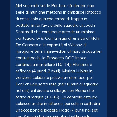
Nel secondo set le Pantere sfoderano una
serie di muri che mettono in ambasce l’attacco
di casa, solo qualche errore di troppo in
battuta limita l’avvio della squadra di coach
Santarelli che comunque prende un minimo
vantaggio: 6-8. Con la regia difensiva di Moki
De Gennaro e la capacità di Wolosz di
riproporre temi imprevedibili al muro di casa nei
contrattacchi, la Prosecco DOC Imoco
continua a martellare (10-14): Plummer è
efficace (4 punti, 2 muri), Marina Lubian in
versione colubrina piazza un altro ace, poi
Fahr chiude sotto rete (ben 8 muri di squadra
nel set) e il divario si allarga con Roma che
fatica a reagire (10-16). La centrale azzurra
colpisce anche in attacco, poi sale in cattedra
un’eccezionale Isabelle Haak (7 punti nel set
con 3 muri) che incrementa il bottino e le