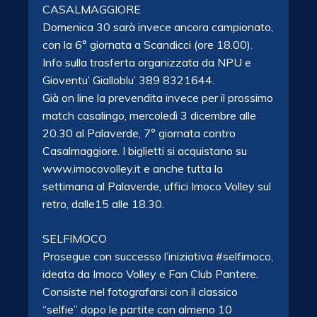
CASALMAGGIORE
Domenica 30 sarà invece ancora campionato,
con la 6° giornata a Scandicci (ore 18.00).
Info sulla trasferta organizzata da NPU e
Gioventu’ Gialloblu’ 389 8321644.
Già on line la prevendita invece per il prossimo
match casalingo, mercoledì 3 dicembre alle
20.30 al Palaverde, 7° giornata contro
Casalmaggiore. I biglietti si acquistano su
www.imocovolley.it e anche tutta la
settimana al Palaverde, uffici Imoco Volley
sul
retro, dalle15 alle 18.30.
SELFIMOCO
Prosegue con successo l’iniziativa #selfimoco,
ideata da Imoco Volley e Fan Club Pantere.
Consiste nel fotografarsi con il classico
“selfie” dopo le partite con almeno 10