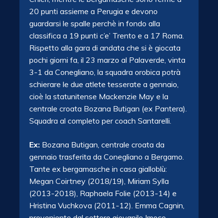
20 punti assieme a Perugia e devono
guardarsi le spalle perchè in fondo alla
classifica a 19 punti c’e’ Trento e a 17 Roma.
Rispetto alla gara di andata che si è giocata
pochi giorni fa, il 23 marzo al Palaverde, vinta
3-1 da Conegliano, la squadra orobica potrà
schierare le due atlete tesserate a gennaio,
cioè la statunitense Mackenzie May e la
centrale croata Bozana Butigan (ex Pantera).
Squadra al completo per coach Santarelli.
Ex:
Bozana Butigan, centrale croata da
gennaio trasferita da Conegliano a
Bergamo
.
Tante ex bergamasche in casa gialloblù:
Megan Coirtney (2018/19), Miriam Sylla
(2013-2018), Raphaela Folie (2013-14) e
Hristina Vuchkova (2011-12). Emma Cagnin,
proveniente dal settore giovanile Imoco