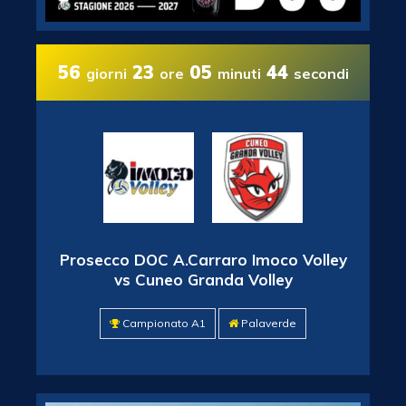
56
23
05
44
giorni
ore
minuti
secondi
Prosecco DOC A.Carraro Imoco Volley
vs Cuneo Granda Volley
Campionato A1
Palaverde