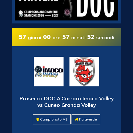
57
00
57
52
giorni
ore
minuti
secondi
Prosecco DOC A.Carraro Imoco Volley
vs Cuneo Granda Volley
Campionato A1
Palaverde