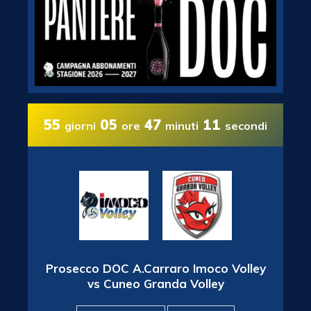
55
05
47
10
giorni
ore
minuti
secondi
Prosecco DOC A.Carraro Imoco Volley
vs Cuneo Granda Volley