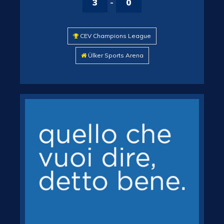
3
-
0
CEV Champions League
Ülker Sports Arena