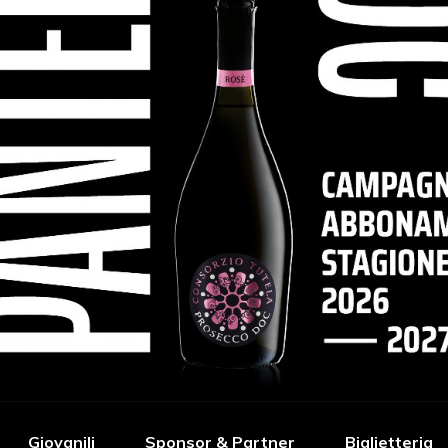
Giovanili
Sponsor & Partner
Biglietteria