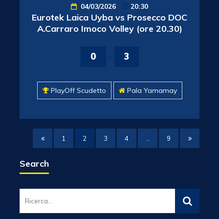
04/03/2026
20:30
Eurotek Laica Uyba vs Prosecco DOC
A.Carraro Imoco Volley (ore 20.30)
0
-
3
PlayOff Scudetto
Pala Yamamay
1
2
3
4
…
9
Search