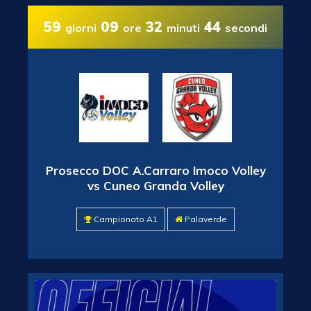
59
09
32
43
giorni
ore
minuti
secondi
Prosecco DOC A.Carraro Imoco Volley
vs Cuneo Granda Volley
Campionato A1
Palaverde