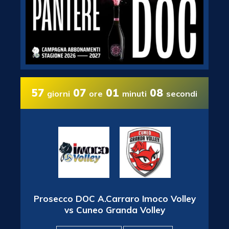
57
07
01
07
giorni
ore
minuti
secondi
Prosecco DOC A.Carraro Imoco Volley
vs Cuneo Granda Volley