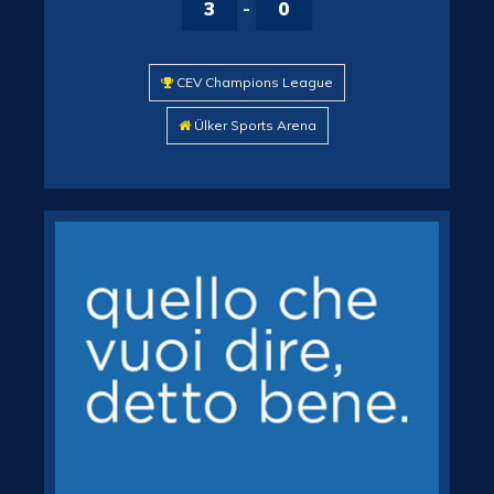
3
-
0
CEV Champions League
Ülker Sports Arena