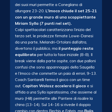
dei suoi muri permette a Conegliano di
allungare 23-20.
L’Imoco chiude il set 25-21
con un grande muro di una scoppiettante
Miriam Sylla (7 punti nel set).
Colpi spettacolari caratterizzano l’inizio del
terzo set, le prodezze firmate Lowe-Danesi
da una parte, Melandri-Ortolani dall’altra,
divertono il pubblico, ma
il punteggio resta
equilibrato
per tutta la fase iniziale (8-8). Il
break viene dalla parte ospite, con due palloni
confusi che sono appannaggio della Saugella
e l’Imoco che commette un paio di errori, 9-13.
Coach Santarelli ferma il gioco con un time
out.
Capitan Wolosz accelera il gioco
e si
affida a una Sylla ispiratissima, che assieme al
muro (Hill) permette alle Pantere di risalire la
china (13-14). Sul 14-16 si rivede il doppio
cambio con dentro Bechis e Fabris, ma
Buijs