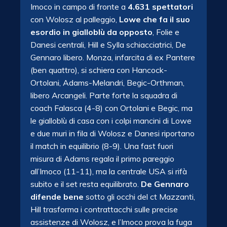
Imoco in campo di fronte a
4.631 spettatori
con Wolosz al palleggio,
Lowe che fa il suo
esordio in gialloblù da opposto
, Folie e
Danesi centrali, Hill e Sylla schiacciatrici, De
Gennaro libero. Monza, infarcita di ex Pantere
(ben quattro), si schiera con Hancock-
Ortolani, Adams-Melandri, Begic-Orthman,
libero Arcangeli. Parte forte la squadra di
coach Falasca (4-8) con Ortolani e Begic, ma
le gialloblù di casa con i colpi mancini di Lowe
e due muri in fila di Wolosz e Danesi riportano
il match in equilibrio (8-9). Una fast fuori
misura di Adams regala il primo pareggio
all’Imoco (11-11), ma la centrale USA si rifà
subito e il set resta equilibrato.
De Gennaro
difende bene
sotto gli occhi del ct Mazzanti,
Hill trasforma i contrattacchi sulle precise
assistenze di Wolosz, e l’Imoco prova la fuga