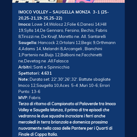
IMOCO VOLLEY – SAUGELLA MONZA 3-1 (25-
20,25-21,19-25,25-22)
Imoco:
Lowe 14,Wolosz 2,Folie 6,Danesi 14,Hill
19,Sylla 14,De Gennaro, Fersino, Bechis, Fabris
8,Tirozzi ne, De Kruijf, Moretto ne. All. Santarelli
Saugella:
Hancock 2,Ortolani 12,Begic 9,Orthmann
4,Adams 14, Melandri 8,Arcangeli , Bianchini
1,Partenio ne,Buijs 12,Balboni ne,Facchinetti
ne,Devetag ne .All.Falasca
Arbitri:
Santi e Spinnicchia
Spettatori: 4.631
Note:
Durata set: 22′,30′,26′,32′. Battute sbagliate
Imoco 12,Saugella 10;Aces 5-4 ;Muri 10-6; Errori
Punto: 13-6
MVP:
Fabris
Terza di ritorno di Campionato al Palaverde tra Imoco
Volley e Saugella Monza, il primo di tre episodi che
vedranno le due squadre incrociare i ferri anche
mercoledì in terra brianzola e domenica prossima
nuovamente nella casa delle Pantere per i Quarti di
Finale di Coppa Italia.