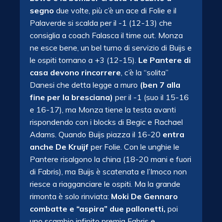
segno
due volte, più c’è un ace di Folie e il
Palaverde si scalda per il -1 (12-13) che
consiglia a coach Falasca il time out. Monza
ne esce bene, un bel turno di servizio di Buijs e
le ospiti tornano a +3 (12-15).
Le Pantere di
casa devono rincorrere
, c’è la “solita”
Danesi che detta legge a muro
(ben 7 alla
fine per la bresciana)
per il -1 (suo il 15-16
e 16-17), ma Monza tiene la testa avanti
rispondendo con i blocks di Begic e Rachael
Adams. Quando Buijs piazza il 16-20
entra
anche De Kruijf
per Folie. Con le unghie le
Pantere risalgono la china (18-20 mani e fuori
di Fabris), ma Buijs è scatenata e l’Imoco non
riesce a riagganciare le ospiti. Ma la grande
rimonta è solo rinviata:
Moki De Gennaro
combatte e “aspira” due pallonetti,
poi
uno scambio infinito premia Fabris e