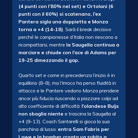
(4 punti con l’80% nel set) e Ortolani (6
punti con il 60%) si scatenano, l’ex
Pantera sigla una doppietta e Monza
torna a +4 (14-18)
. Sarà il break decisivo
perché le campionesse d’Italia non riescono a
ricompattarsi, mentre
la Saugella continua a
marciare e chiude con l’ace di Adams per
19-25 dimezzando il gap.
Quarto set e come in precedenza l’inizio è in
equilibrio (8-8), ma l’Imoco ha perso fluidità in
attacco e le Pantere vedono Monza prendere
ancor più fiducia riuscendo a piazzare colpi ad
alto coefficiente di difficoltà:
l’olandese Buijs
non sbaglia niente
e trascina la Saugella al
+4 (9-13). Coach Santarelli si gioca la sua
panchina di lusso:
entra Sam Fabris per
Lowe e la bomber croata va subito a