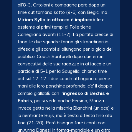
all’8-3. Ortolani e compagne però dopo un
time out tornano sotto (9-6) con Begic, ma
Miriam Sylla in attacco è implacabile
e
assieme ai primi tempi di Folie tiene
Conegliano avanti (11-7). La partita cresce di
tono, le due squadre fanno gli straordinari in
difesa e gli scambi si allungano per la gioia del
pubblico. Coach Santarelli dopo due errori
consecutivi delle sue ragazze in attacco e un
parziale di 5-1 per la Saugella, chiama time
out sul 12-12. I due coach attingono a piene
mani alle loro panchine profonde: c’e’ il doppio
cambio gialloblù con
l’ingresso di Bechis e
Fabris
, poi si vede anche Fersino, Monza
invece getta nella mischia Bianchini (un ace) e
la rientrante Buijs, ma è testa a testa fino alla
fine (21-20). Però bisogna fare i conti con
un’Anna Danesi in forma-mondiale e un altro