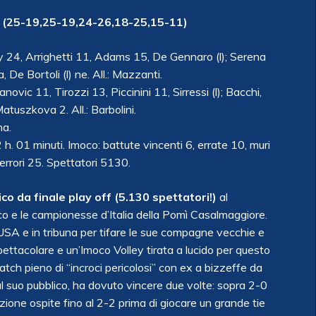
25-19,25-19,24-26,18-25,15-11)
 24, Arrighetti 11, Adams 15, De Gennaro (l); Serena
, De Bortoli (l) ne. All.: Mazzanti.
vic 11, Tirozzi 13, Piccinini 11, Sirressi (l); Bacchi,
atuszkova 2. All.: Barbolini.
na.
2 h. 01 minuti. Imoco: battute vincenti 6, errate 10, muri
, errori 25. Spettatori 5130.
co da finale play off (5.130 spettatori!)
al
oco e le campionesse d’Italia della Pomì Casalmaggiore.
i USA e in tribuna per tifare le sue compagne vecchie e
 spettacolare e un’Imoco Volley tirata a lucido per questo
 match pieno di “incroci pericolosi” con ex a bizzeffe da
al suo pubblico, ha dovuto vincere due volte: sopra 2-0
azione ospite fino al 2-2 prima di giocare un grande tie