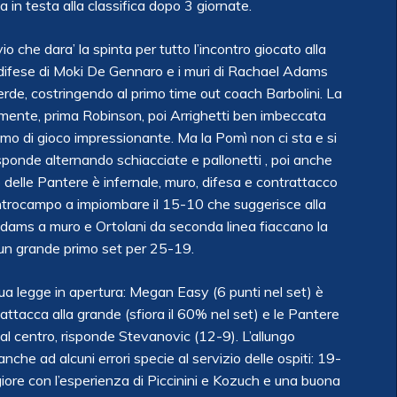
a in testa alla classifica dopo 3 giornate.
o che dara’ la spinta per tutto l’incontro giocato alla
le difese di Moki De Gennaro e i muri di Rachael Adams
rde, costringendo al primo time out coach Barbolini. La
ente, prima Robinson, poi Arrighetti ben imbeccata
itmo di gioco impressionante. Ma la Pomì non ci sta e si
isponde alternando schiacciate e pallonetti , poi anche
itmo delle Pantere è infernale, muro, difesa e contrattacco
entrocampo a impiombare il 15-10 che suggerisce alla
 Adams a muro e Ortolani da seconda linea fiaccano la
 un grande primo set per 25-19.
sua legge in apertura: Megan Easy (6 punti nel set) è
attacca alla grande (sfiora il 60% nel set) e le Pantere
 al centro, risponde Stevanovic (12-9). L’allungo
nche ad alcuni errori specie al servizio delle ospiti: 19-
iore con l’esperienza di Piccinini e Kozuch e una buona