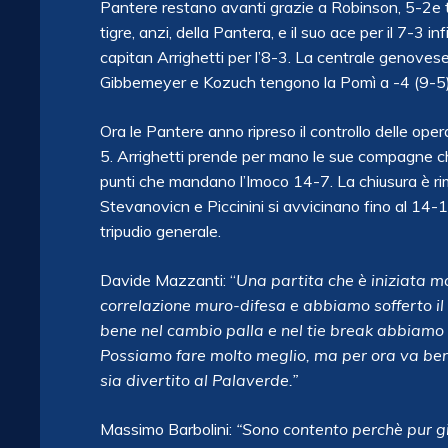
Pantere restano avanti grazie a Robinson, 5-2e t.
tigre, anzi, della Pantera, e il suo ace per il 7-3 
capitan Arrighetti per l’8-3. La centrale genoves
Gibbemeyer e Kozuch tengono la Pomì a -4 (9-5)
Ora le Pantere anno ripreso il controllo delle oper
5. Arrighetti prende per mano le sue compagne che
punti che mandano l’Imoco 14-7. La chiusura è rim
Stevanovicn e Piccinini si avvicinano fino al 14
tripudio generale.
Davide Mazzanti: “
Una partita che è iniziata 
correlazione muro-difesa e abbiamo sofferto il
bene nel cambio palla e nel tie break abbiamo a
Possiamo fare molto meglio, ma per ora va bene 
sia divertito al Palaverde.”
Massimo Barbolini:
“Sono contento perchè pur 