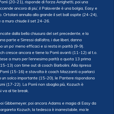
Pomì (20-21), risponde di forza Arrighetti, poi una
cende ancora di piu’, il Palaverde è una bolgia, Easy e
Ortolani annulla alla grande il set ball ospite (24-24),
i e a muro chiude il set 24-26.
cate dalla bella chiusura del set precedente, e la
 parte e Sirressi dall’altra, i due liberi, danno
o un po’ meno efficaci e si resta in parità (9-9).
 cresce ancora e tiene la Pomì avanti (11-12) al t.o.
rotese a muro per l’ennesima parità a quota 13 prima
(15-13) con time out di coach Barbolini. Alla ripresa
la Pomì (15-16) e stavolta è coach Mazzanti a parlarci
va un solco importante (15-20), le Pantere rispondono
iasmi (17-22). La Pomì non sbaglia più, Kozuch è
 va al tie break.
ma, poi Gibbemeyer, poi ancora Adams e magia di Easy da
argareta Kozuch, la tedesca è inarrestabile, ma le