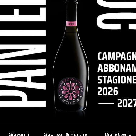
Giovanili
Sponsor & Partner
Biglietteria