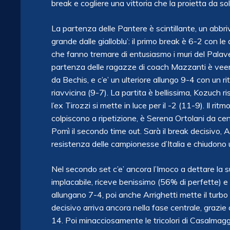
break e cogliere una vittoria che la proietta da sol
La partenza delle Pantere è scintillante, un abbrivi
grande dalle gialloblu’: il primo break è 6-2 con 
che fanno tremare di entusiasmo i muri del Palave
partenza delle ragazze di coach Mazzanti è veem
da Bechis, e c’e’ un ulteriore allungo 9-4 con un r
riavvicina (9-7). La partita è bellissima, Kozuch r
l’ex Tirozzi si mette in luce per il -2 (11-9). Il r
colpiscono a ripetizione, è Serena Ortolani da c
Pomì il secondo time out. Sarà il break decisivo,
resistenza delle campionesse d’Italia e chiudono
Nel secondo set c’e’ ancora l’Imoco a dettare la 
implacabile, riceve benissimo (56% di perfette) e 
allungano 7-4, poi anche Arrighetti mette il turbo
decisivo arriva ancora nella fase centrale, grazie a
14. Poi minacciosamente le tricolori di Casalmagg