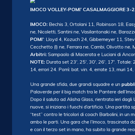
IMOCO VOLLEY-POMI’ CASALMAGGIORE 3-2 (
IMOCO:
Bechis 3, Ortolani 11, Robinson 18, Easy
ne, Nicoletti, Santini ne, Vasilantonaki ne, Barazza
POMI’
: Lloyd 4, Kozuch 24, Gibbemeyer 11, Stevano
Cecchetto (l) ne, Ferrara ne, Cambi, Olivotto ne, M
Arbitri:
Sampaolo di Macerata e Luciani di Anco
NOTE:
Durata set 23′, 25′, 30′, 26′, 17′. Totale: 
14, errori 24. Pomì: bat. vin. 4, errate 13, muri 14
Una grande sfida, due grandi squadre e un
pubbli
Palaverde per il big match tra le Pantere dell’Im
Dopo il saluto ad Alisha Glass, rientrata ieri dagl
nuove, si iniziano i fuochi d’artificio. Una partita
“test” contro le tricolori di coach Barbolini, in un
ambo le parti. Una gara che l’Imoco, trascinata d
e con il terzo set in mano, ha subito la grande re