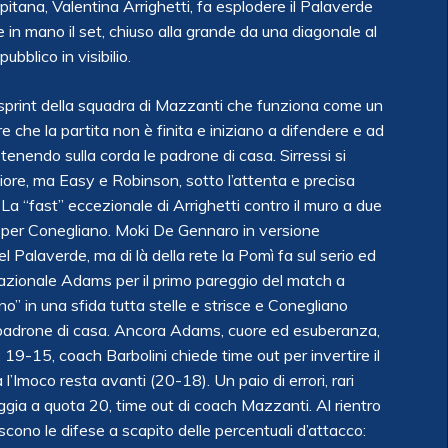
apitana, Valentina Arrighetti, fa esplodere il Palaverde
e in mano il set, chiuso alla grande da una diagonale al
blico in visibilio.
za sprint della squadra di Mazzanti che funziona come un
che la partita non è finita e iniziano a difendere e ad
tenendo sulla corda le padrone di casa. Sirressi si
ore, ma Easy e Robinson, sotto l’attenta e precisa
a “fast” eccezionale di Arrighetti contro il muro a due
0 per Conegliano. Moki De Gennaro in versione
l Palaverde, ma di là della rete la Pomì fa sul serio ed
azionale Adams per il primo pareggio del match a
 in una sfida tutta stelle e strisce e Conegliano
e padrone di casa. Ancora Adams, cuore ed esuberanza,
: 19-15, coach Barbolini chiede time out per invertire il
’Imoco resta avanti (20-18). Un paio di errori, rari
ggia a quota 20, time out di coach Mazzanti. Al rientro
cono le difese a scapito delle percentuali d’attacco: