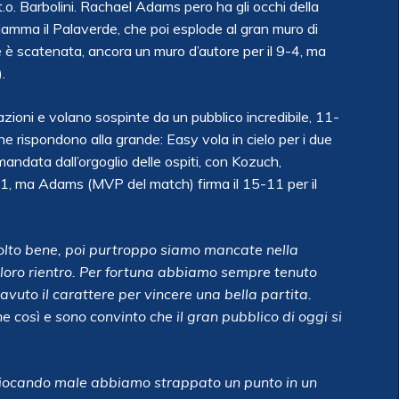
o. Barbolini. Rachael Adams pero ha gli occhi della
infiamma il Palaverde, che poi esplode al gran muro di
e è scatenata, ancora un muro d’autore per il 9-4, ma
.
azioni e volano sospinte da un pubblico incredibile, 11-
 rispondono alla grande: Easy vola in cielo per i due
andata dall’orgoglio delle ospiti, con Kozuch,
-11, ma Adams (MVP del match) firma il 15-11 per il
molto bene, poi purtroppo siamo mancate nella
 loro rientro. Per fortuna abbiamo sempre tenuto
vuto il carattere per vincere una bella partita.
così e sono convinto che il gran pubblico di oggi si
giocando male abbiamo strappato un punto in un