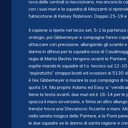
rova delle centrali si riavvicinano, ma ancora la c
con i suoi muri e la squadra di Mazzanti si riprend
fulmicotone di Kelsey Robinson. Doppio 25-19 e pub
Il copione si ripete nel terzo set, 5-1 la parten
orologio, poi Gibbemeyer e compagne fanno capire 
attaccare con precisione, allungando gli scambi e 
danna in difesa per la squadra rosa di Casalmaggi
regia di Marta Bechis tengono avanti le Pantere. L
ospite manda le squadre al t.o. tecnico sul 12-1
“aspiratutto” strappa boati ed ovazioni ai 5130 de
è l’ex Gibbemeyer a murare la sua compagna di n
quota 14. Ma proprio Adams ed Easy si “vendicano”
tiene la testa avanti, due muri ed è 16-14 per l
spacca il muro avversario, e firma un altro allungo
trend,e trova una Stevanovic ficcante a muro. Ma l
nella serata magica delle Pantere, e la Pomì pare
le due squadre se le danno di santa ragione e cres