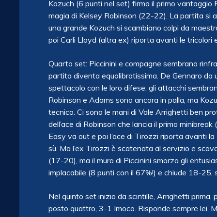
Kozuch (6 punti nel set) firma il primo vantaggio 
magia di Kelsey Robinson (22-22). La partita si ac
una grande Kozuch si scambiano colpi da maestro. 
poi Carli Lloyd (altra ex) riporta avanti le tricolor
Quarto set: Piccinini e compagne sembrano rinfran
partita diventa equolibratissima. De Gennaro da una
spettacolo con le loro difese, gli attacchi sembran
Robinson e Adams sono ancora in palla, ma Kozuch
tecnico. Ci sono le mani di Vale Arrighetti ben p
dell’ace di Robinson che lancia il primo minibreak 
Easy va out e poi l’ace di Tirozzi riporta avanti 
sù. Ma l’ex Tirozzi è scatenata al servizio e sca
(17-20), ma il muro di Piccinini smorza gli entus
implacabile (8 punti con il 67%!) e chiude 18-25, si
Nel quinto set inizio da scintille, Arrighetti pri
posto quattro, 3-1 Imoco. Risponde sempre lei, M