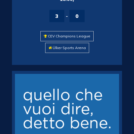
3
-
0
CEV Champions League
Ülker Sports Arena