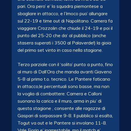
pari. Ora pero’ e’ la squadra piemontese a
sbagliare in attacco, e l’Imoco puo’ allungare
sul 22-19 e time out di Napolitano. Camera fa
viaggiare Crozzolin che chiude il 24-19 e poi il
punto del 25-20 che da’ al pubblico (anche
stasera superati i 3500 al Palaverde!) la gioia
del primo set vinto in casa nella stagione.
Terzo parziale con il ‘solito’ punto a punto, fino
al muro di Dall’Ora che manda avanti Giaveno
5-8 al primo t.o. tecnico. Le Pantere faticano
in attacco,le percentuali sono basse, ma non
la voglia di combattere: Camera e Calloni
suonano la carica e il muro, arma in piu’ di
questa stagione , consente alle ragazze di
Gaspari di sorpassare 9-8. Il pubblico si esalta,
Togut va out e le Pantere si involano 11-8.
Vale Fiorin e’ inarrestabile, ma il match e’