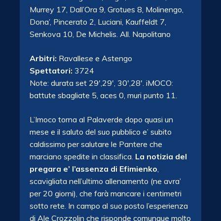
Murrey 17, Dall’Ora 9, Grotues 8, Molinengo,
Dona’, Pincerato 2, Luciani, Kauffeldt 7,
Senkova 10, De Michelis. All. Napolitano
Arbitri:
Ravallese e Astengo
Spettatori:
3724
Note: durata set 29′,29′, 30′,28′. iMOCO:
battute sbagliate 5, aces 0, muri punto 11.
L’Imoco torna al Palaverde dopo quasi un
mese e il saluto del suo pubblico e’ subito
caldissimo per salutare le Pantere che
marciano spedite in classifica.
La notizia del
pregara e’ l’assenza di Efimienko
,
scavigliata nell’ultimo allenamento (ne avra’
per 20 giorni), che farà mancare i centimetri
sotto rete. In campo al suo posto l’esperienza
di Ale Crozzolin che risponde comunque molto