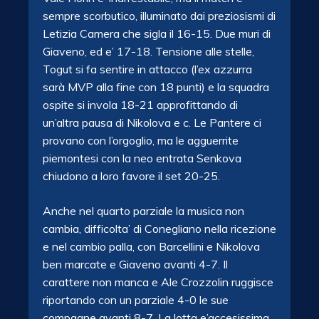
sempre scorbutico, illuminato dai preziosismi di
Letizia Camera che sigla il 16-15. Due muri di
Giaveno, ed e’ 17-18. Tensione alle stelle,
Togut si fa sentire in attacco (l’ex azzurra
sarà MVP alla fine con 18 punti) e la squadra
ospite si invola 18-21 approfittando di
un’altra pausa di Nikolova e c. Le Pantere ci
provano con l’orgoglio, ma le agguerrite
piemontesi con la neo entrata Senkova
chiudono a loro favore il set 20-25.
Anche nel quarto parziale la musica non
cambia, difficolta’ di Conegliano nella ricezione
e nel cambio palla, con Barcellini e Nikolova
ben marcate e Giaveno avanti 4-7. Il
carattere non manca e Ale Crozzolin ruggisce
riportando con un parziale 4-0 le sue
compagne avanti 8-7. La lotta e’accesissima,