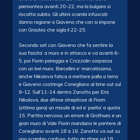
piemontesi avanti 20-22, ma la bulgara si
riscatta subito. Gli ultimi scambi infuocati
danno ragione a Giaveno che con si impone
con Groutes che sigla il 22-25.
Secondo set con Giaveno che fa sentire la
sua fisicita’ a muro e in attacco e va avanti 6-
5, poi Fiorin pareggia e Crozzolin sorpassa
con un bel muro. Barcellini e’ marcatissima,
anche Nikolova fatica a mettere palla a terra
e Giaveno costringe Conegliano al time out sul
9-12. Sull’11-14 dentro Zanotto per Emi
Nikolova, due difese strepitose di Fiorin
(ottima gara) un missile di ed e’ parita’ a quota
15. Partita nervosa, un errore di Grothues e un
gran muro di Vale Fiorin mandano le pantere di
Conegliano avanti 18 a 16. Zanotto va out su
uno scambio confuso, tutto da rifare sul 18