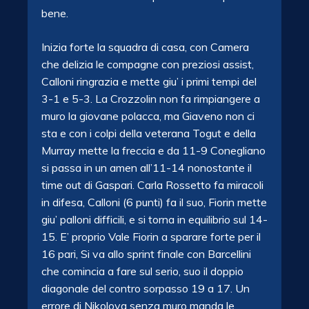
bene.
Inizia forte la squadra di casa, con Camera
che delizia le compagne con preziosi assist,
Calloni ringrazia e mette giu’ i primi tempi del
3-1 e 5-3. La Crozzolin non fa rimpiangere a
muro la giovane polacca, ma Giaveno non ci
sta e con i colpi della veterana Togut
e della
Murray mette la freccia e da 11-9 Conegliano
si passa in un amen all’11-14 nonostante il
time out di Gaspari. Carla Rossetto fa miracoli
in difesa, Calloni (6 punti) fa il suo, Fiorin mette
giu’ palloni difficili, e si torna in equilibrio sul 14-
15. E’ proprio Vale Fiorin a sparare forte per il
16 pari, Si va allo sprint finale con Barcellini
che comincia a fare sul serio, suo il doppio
diagonale del contro sorpasso 19 a 17. Un
errore di Nikolova senza muro manda le