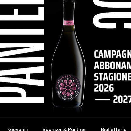
Giovanili
Sponsor & Partner
Biglietteria