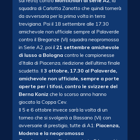
sul retro) contro
Montichiari di serie A2
, la
squadra di Carlotta Zanotto che quindi tornerà
da avversaria per la prima volta in terra
trevigiana. Poi il 18 settembre alle 17.30
amichevole non ufficiale sempre al Palaverde
contro il Breganze (Vi) squadra neopromossa
in Serie A2, poi il
21 settembre amichevole
di lusso a Bologna
contro le campionesse
d’Italia di Piacenza, riedizione dell’ultima finale
scudetto. Il
3 ottobre, 17.30 al Palaverde,
amichevole non ufficiale, sempre a porte
aperte per i tifosi, contro le svizzere del
Berna Koniz
che lo scorso anno hanno
giocato la Coppa Cev.
Il 5 e 6 ottobre invece sarà la volta di un
torneo che si svolgerà a Bassano (Vi) con
avversarie di prestigio, tutte di A1:
Piacenza,
Modena e la neopromossa