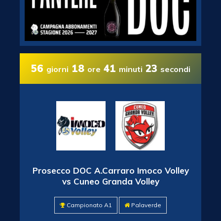
56
18
41
23
giorni
ore
minuti
secondi
Prosecco DOC A.Carraro Imoco Volley
vs Cuneo Granda Volley
Campionato A1
Palaverde