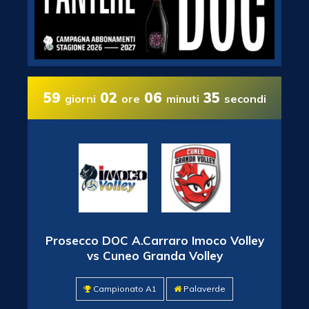
59
02
06
34
giorni
ore
minuti
secondi
Prosecco DOC A.Carraro Imoco Volley
vs Cuneo Granda Volley
Campionato A1
Palaverde