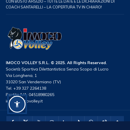
CON BUSTO ARSIZIO – TUTTE LE DATE E LE DICHIARAZIONI DI
COACH SANTARELLI – LA COPERTURA TV IN CHIARO!
IMOCO VOLLEY S.R.L. © 2025. All Rights Reserved.
Società Sportiva Dilettantistica Senza Scopo di Lucro
Via Longhena, 1
31020 San Vendemiano (TV)
Tel. +39 327 2264138
Partita IVA: 04518980265
info@imocovolley.it