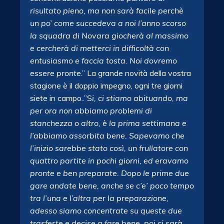
risultato pieno, ma non sarà facile perchè
un po’ come succedeva a noi l’anno scorso
la squadra di Novara giocherà al massimo
e cercherà di metterci in difficoltà con
entusiasmo e faccia tosta. Noi dovremo
essere pronte
.” La grande novità della vostra
stagione è il doppio impegno, ogni tre giorni
siete in campo..”S
i, ci stiamo abituando, ma
per ora non abbiamo problemi di
stanchezza o altro, è la prima settimana e
l’abbiamo assorbita bene. Sapevamo che
l’inizio sarebbe stato così, un frullatore con
quattro partite in pochi giorni, ed eravamo
pronte e ben preparate. Dopo le prime due
gare andate bene, anche se c’e’ poco tempo
tra l’una e l’altra per la preparazione,
adesso siamo concentrate su queste due
trasferte e decise a fare bene, poi ci sarà