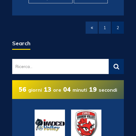
1
2
Search
56
13
04
19
giorni
ore
minuti
secondi