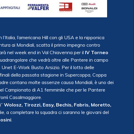
’Italia, l’americana Hill con gli USA e la nipponica
tura ai Mondiali, scatta il primo impegno contro
sarà nel week end in Val Chiavenna per il
IV Torneo
quadrangolare che vedrà oltre alle Pantere in campo
net E-Work Busto Arsizio. Per il lotto delle
 finali della passata stagione in Supercoppa, Coppa
quadre contano molte assenze causa Mondiali, è uno dei
o del Campionato di A1 femminile che per le Pantere
a Pomì Casalmaggiore.
i”
Wolosz, Tirozzi, Easy, Bechis, Fabris, Moretto,
lie, a completare la squadra ci saranno le giovani del
rosini
.