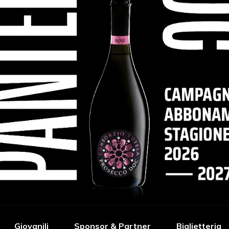
Giovanili
Sponsor & Partner
Biglietteria