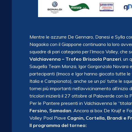
Mentre le azzurre De Gennaro, Danesi e Sylla con l
Nagaoka con il Giappone continuano la loro avven
squadre di pari categoria per l’Imoco Volley, che 
Valchiavenna – Trofeo Brisaola Panzeri
, un 
Saugella Team Monza, Igor Gorgonzola Novara e U
partecipanti (Imoco e Igor hanno giocato tutte le
Italia e Campionato), anche se un po’ tutte le s
tornei più importanti nell’avvicinamento all’inizi
tricolori inizierà il 27 ottobre al Palaverde con l
Per le Pantere presenti in Valchiavenna le “titolar
Fersino, Samadan
. Ancora ai box De Kruijf e Fo
Volley Pool Piave
Cagnin, Cortella, Brandi e F
Il programma del torneo: