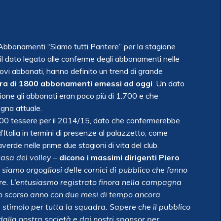
 Abbonamenti “Siamo tutti Pantere” per la stagione
 il dato legato alle conferme degli abbonamenti nelle
nuovi abbonati, hanno definito un trend di grande
cifra di 1800 abbonamenti emessi ad oggi
. Un dato
ione gli abbonati eran poco più di 1.700 e che
gna attuale.
 2000 tessere per il 2014/15, dato che confermerebbe
 d’Italia in termini di presenze al palazzetto, come
verde nelle prime due stagioni di vita del club.
casa del volley
–
dicono i massimi dirigenti Piero
 siamo orgogliosi delle cornici di pubblico che fanno
ere. L’entusiasmo registrato finora nella campagna
lo scorso anno con due mesi di tempo ancora
 stimolo per tutta la squadra. Sapere che il pubblico
 dalla nostra società e dai nostri sponsor per