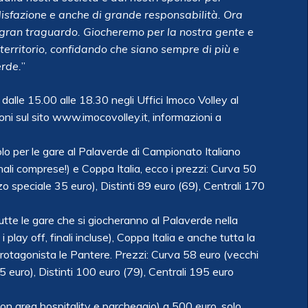
ddisfazione e anche di grande responsabilità. Ora
gran traguardo. Giocheremo per la nostra gente e
 territorio, confidando che siano sempre di più e
erde.
”
alle 15.00 alle 18.30 negli Uffici Imoco Volley al
oni sul sito www.imocovolley.it, informazioni a
lo per le gare al Palaverde di Campionato Italiano
inali comprese!) e Coppa Italia, ecco i prezzi: Curva 50
o speciale 35 euro), Distinti 89 euro (69), Centrali 170
 tutte le gare che si giocheranno al Palaverde nella
play off, finali incluse), Coppa Italia e anche tutta la
otagonista le Pantere. Prezzi: Curva 58 euro (vecchi
 euro), Distinti 100 euro (79), Centrali 195 euro
con area hospitality e parcheggio) a 500 euro, solo