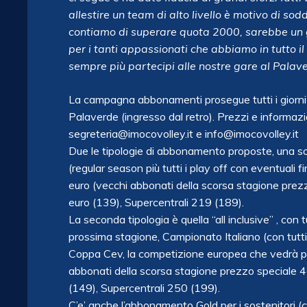
allestire un team di alto livello è motivo di so
contiamo di superare quota 2000, sarebbe un 
per i tanti appassionati che abbiamo in tutto il
sempre più partecipi alle nostre gare al Palav
La campagna abbonamenti prosegue tutti i giorni d
Palaverde (ingresso dal retro). Prezzi e informazi
segreteria@imocovolley.it e info@imocovolley.it
Due le tipologie di abbonamento proposte, una so
(regular season più tutti i play off con eventuali f
euro (vecchi abbonati della scorsa stagione prezz
euro (139), Supercentrali 219 (189).
La seconda tipologia è quella “all inclusive” , con
prossima stagione, Campionato Italiano (con tutti i 
Coppa Cev, la competizione europea che vedrà pr
abbonati della scorsa stagione prezzo speciale 45
(149), Supercentrali 250 (199).
C’e’ anche l’abbonamento Gold per i sostenitori (