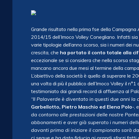
Grande risultato nella prima fse della Campagna
2014/15 dell’Imoco Volley Conegliano. Infatti sia
varie tipologie dell’anno scorso, sia i numeri dei 
crescita, che
ha portato il conto totale alla 
eccezionale se si considera che nella scorsa stag
mancano ancora due mesi al termine della campa
L’obiettivo della società è quello di superare le
una volta di più il pubblico dell’Imoco Volley il n°1
testimoniato dai grandi record di affluenza al Pala
“Il Palaverde è diventato in questi due anni la 
Garbellotto, Pietro Maschio ed Elena Polo
-,
e
da contorno alle prestazioni delle nostre Pant
abbonamenti e aver già superato
i numeri del
davanti prima di iniziare il campionato sarà da
ci segue e ha dato fiducia ai grandi sforzi fatti