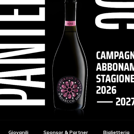
Giovanili
Sponsor & Partner
Biglietteria