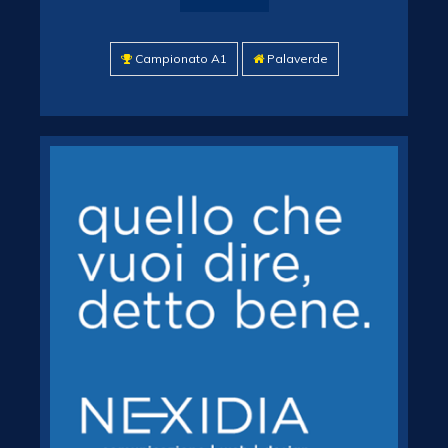
Campionato A1
Palaverde