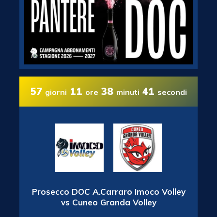
57
11
38
41
giorni
ore
minuti
secondi
Prosecco DOC A.Carraro Imoco Volley
vs Cuneo Granda Volley