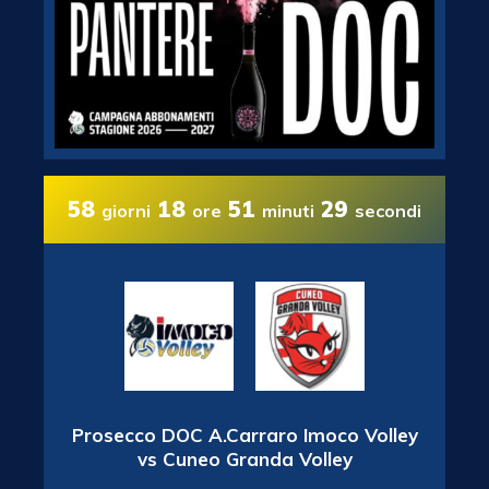
58
18
51
28
giorni
ore
minuti
secondi
Prosecco DOC A.Carraro Imoco Volley
vs Cuneo Granda Volley