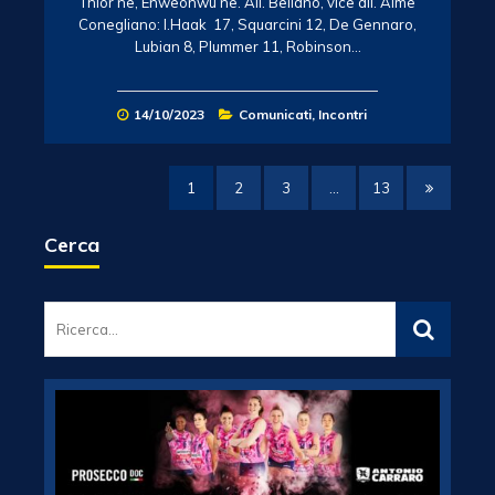
Thior ne, Enweonwu ne. All. Bellano, vice all. Aime
Conegliano: I.Haak 17, Squarcini 12, De Gennaro,
Lubian 8, Plummer 11, Robinson…
14/10/2023
Comunicati
,
Incontri
1
2
3
…
13
Cerca