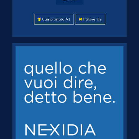
Campionato A1
Palaverde