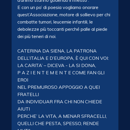
d’animo​ stanno godendo il riflesso”.
E con un po’ di poesia vogliamo onorare
quest’Associazione, motore di sollievo per chi
combatte tumori, leucemie infantili, le
debolezze più toccanti perché palle al piede
dei più teneri di noi.
CATERINA DA SIENA, LA PATRONA
DELL’ITALIA E D’EUROPA, È QUI CON VOI:
LA CARITA’ – DICEVA​ -​ LA​ SI DONA,
P A Z I E N T E M E N T E COME FAN GLI​
EROI
NEL PREMUROSO APPOGGIO A QUEI
FRATELLI
DA INDIVIDUAR FRA​ CHI​ NON​ CHIEDE​
AIUTI
PERCHE’ LA VITA,​ A MENAR SFRACELLI,
QUELLI CHE​ PESTA, SPESSO,​ RENDE